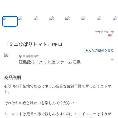
注文受付停止中
11
「ミニひばりトマト」Iキロ
みんなの投稿を見る
佐賀県佐賀市
江島政樹 | とまと屋ファーム江島
商品説明
有明海の干拓地であるミネラル豊富な佐賀平野で育ったミニトマ
ト。
それぞれの色と味わいを楽しんでください！
ミニレッドは定番の赤で親しみやすい味、ミニイエローは甘みが