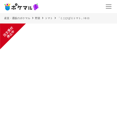
産直・通販のポケマル
野菜
トマト
「ミニひばりトマト」Iキロ
注
文
受
付
停
止
中