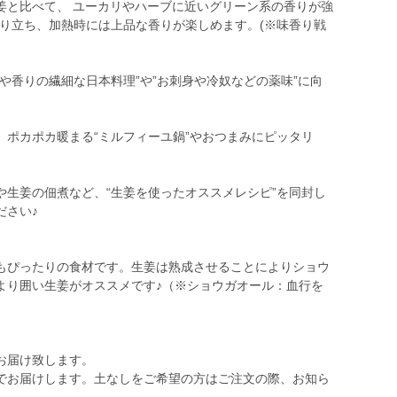
姜と比べて、 ユーカリやハーブに近いグリーン系の香りが強
香り立ち、加熱時には上品な香りが楽しめます。(※味香り戦
や香りの繊細な日本料理”や”お刺身や冷奴などの薬味”に向
、ポカポカ暖まる“ミルフィーユ鍋”やおつまみにピッタリ
や生姜の佃煮など、“生姜を使ったオススメレシピ”を同封し
ださい♪
もぴったりの食材です。生姜は熟成させることによりショウ
より囲い生姜がオススメです♪（※ショウガオール：血行を
お届け致します。
でお届けします。土なしをご希望の方はご注文の際、お知ら