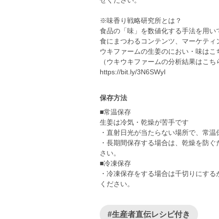
せください。
※味香り戦略研究所とは？
食品の「味」を数値化する手法を用い
食にまつわるコンテンツ、マーケティ
ウキファームの生姜のにおい・味はこ
（ウキウキファームの分析結果はこち
https://bit.ly/3N6SWyI
保存方法
■常温保存
生姜は冷気・乾燥が苦手です
・直射日光が当たらない場所で、常温保存
・長期間保存する場合は、乾燥を防ぐ
さい。
■冷凍保存
・冷凍保存をする場合は千切りにする
#生産者直伝レシピ付き