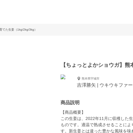
生姜（1kg/2kg/3kg）
【ちょっとよかショウガ】熊本の
熊本県宇城市
吉澤勝矢 | ウキウキファ
商品説明
【商品概要】
この生姜は、2022年11月に収穫し
ものです。適温で熟成させることによ
す。新生姜とは違った豊かな風味を味