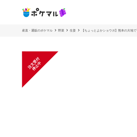
産直・通販のポケマル
野菜
生姜
【ちょっとよかショウガ】熊本の大地で育てた
注
文
受
付
停
止
中