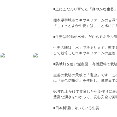
■土にこだわり育てた「爽やかな生姜
熊本県宇城市ウキウキファームの吉澤
『ちょっとよか生姜』は、土と水にこ
■生姜は90%が水分。だからミネラル
生姜の味は「水」で決まります。熊本
して栽培したウキウキファームの生姜
■防蛾灯を使い減農薬・有機肥料で栽
生姜の栽培の天敵は「害虫」です…こ
は『黄色防蛾灯』を使用し、減農薬で
60年以上かけて改良した生姜作りに
豊富な湧水をつかって、安心安全で美
■日本料理に向いている生姜