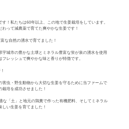
」
です！私たちは60年以上、この地で生姜栽培をしています。
だわって減農薬で育てた爽やかな生姜です！
豊富な自然の湧水で育てました！
県宇城市の豊かな土壌とミネラル豊富な蛍が泉の湧水を使用
はフレッシュで爽やかな味と香りが特徴です。
培！
の害虫・野生動物から大切な生姜を守るために当ファームで
の栽培を成功させました！
最適な「土」と地元の鶏糞で作った有機肥料、そしてミネラル
味しい生姜を育てました！