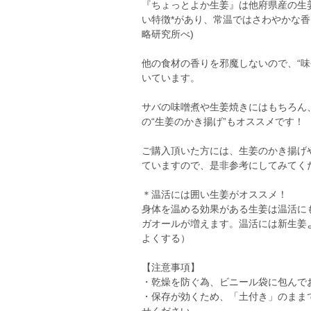
『ちょっとよか生姜』は他府県産の生
い特徴*があり、常温ではさわやかな
略研究所べ)
他の食材の香りを邪魔しないので、“味
いています。
サバの味噌煮や生姜焼きにはもちろん
の“生姜のかき揚げ”もオススメです！
ご購入頂いた方には、生姜のかき揚げ
ていますので、是非参考にしてみてく
＊温活には囲い生姜がオススメ！
身体を温める効果がある生姜は温活に
ガオールが増えます。温活には新生姜
よくする）
【注意事項】
・乾燥を防ぐ為、ビニール袋に包んで
・保存が効くため、「土付き」のまま