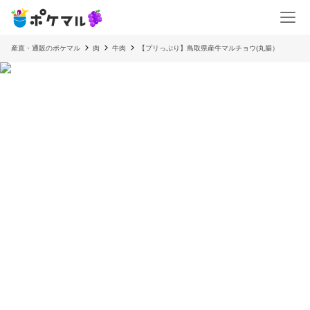
産直・通販のポケマル
肉
牛肉
【プリっぷり】鳥取県産牛マルチョウ(丸腸）