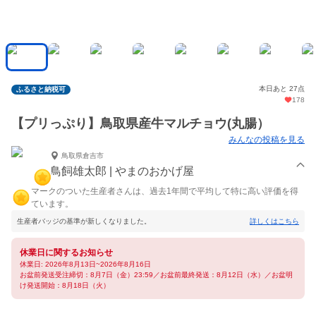
本日あと 27点
ふるさと納税可
178
【プリっぷり】鳥取県産牛マルチョウ(丸腸）
みんなの投稿を見る
鳥取県倉吉市
鳥飼雄太郎 | やまのおかげ屋
マークのついた生産者さんは、過去1年間で平均して特に高い評価を得
ています。
生産者バッジの基準が新しくなりました。
詳しくはこちら
休業日に関するお知らせ
休業日: 2026年8月13日~2026年8月16日
お盆前発送受注締切：8月7日（金）23:59／お盆前最終発送：8月12日（水）／お盆明
け発送開始：8月18日（火）