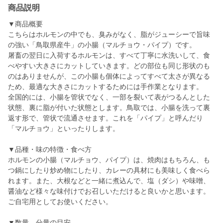
商品説明
▼商品概要
こちらはホルモンの中でも、臭みがなく、脂がジューシーで旨味
の強い「鳥取県産牛」の小腸（マルチョウ・パイプ）です。
屠畜の翌日に入荷するホルモンは、すべて丁寧に水洗いして、食
べやすい大きさにカットしていきます。どの部位も同じ形状のも
のはありませんが、この小腸も個体によってすべて太さが異なる
ため、最適な大きさにカットするためには手作業となります。
全国的には、小腸を管状でなく、一部を裂いて表がつるんとした
状態、裏に脂が付いた状態とします。鳥取では、小腸を洗って裏
返す形で、管状で流通させます。これを「パイプ」と呼んだり
「マルチョウ」といったりします。
▼品種・味の特徴・食べ方
ホルモンの小腸（マルチョウ、パイプ）は、焼肉はもちろん、も
つ鍋にしたり炒め物にしたり、カレーの具材にも美味しく食べら
れます。また、大根などと一緒に煮込んで、塩（ダシ）や味噌、
醤油など様々な味付けでお召しいただけると良いかと思います。
ご自宅用としてお使いください。
▼数量、分量の目安