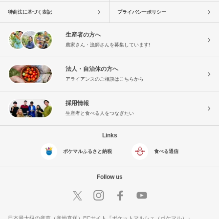
特商法に基づく表記
プライバシーポリシー
生産者の方へ
農家さん・漁師さんを募集しています!
法人・自治体の方へ
アライアンスのご相談はこちらから
採用情報
生産者と食べる人をつなぎたい
Links
ポケマルふるさと納税
食べる通信
Follow us
日本最大級の産直（産地直送）ECサイト『ポケットマルシェ（ポケマル）』