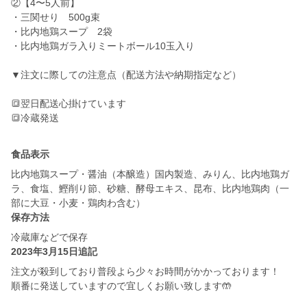
②【4〜5人前】
・三関せり 500g束
・比内地鶏スープ 2袋
・比内地鶏ガラ入りミートボール10玉入り
▼注文に際しての注意点（配送方法や納期指定など）
🔳翌日配送心掛けています
🔳冷蔵発送
食品表示
比内地鶏スープ・醤油（本醸造）国内製造、みりん、比内地鶏ガ
ラ、食塩、鰹削り節、砂糖、酵母エキス、昆布、比内地鶏肉（一
部に大豆・小麦・鶏肉わ含む）
保存方法
冷蔵庫などで保存
2023年3月15日追記
注文が殺到しており普段よら少々お時間がかかっております！
順番に発送していますので宜しくお願い致します🤲