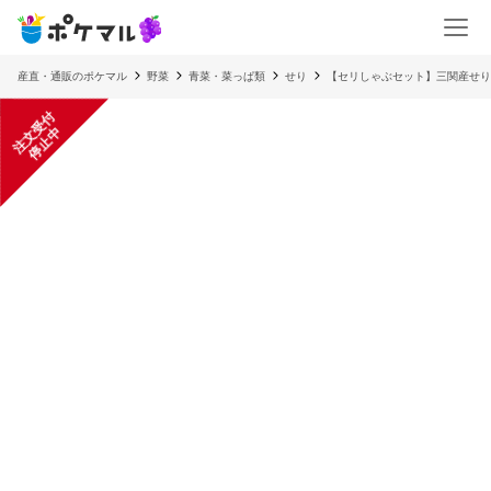
産直・通販のポケマル
野菜
青菜・菜っぱ類
せり
【セリしゃぶセット】三関産せり 
注
文
受
付
停
止
中