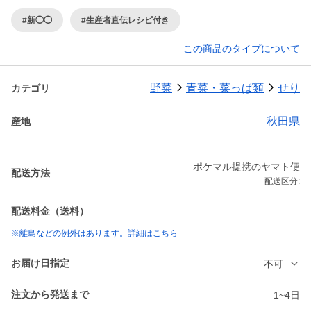
#新◯◯
#生産者直伝レシピ付き
この商品のタイプについて
野菜
青菜・菜っぱ類
せり
カテゴリ
秋田県
産地
ポケマル提携のヤマト便
配送方法
配送区分:
配送料金（送料）
※離島などの例外はあります。詳細はこちら
お届け日指定
不可
注文から発送まで
1~4日