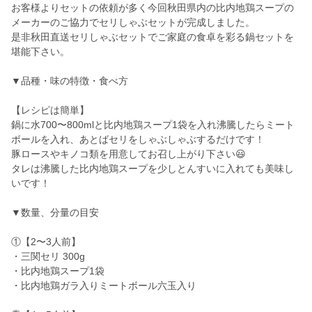
お客様よりセットの依頼が多く今回秋田県内の比内地鶏スープの
メーカーのご協力でセリしゃぶセットが完成しました。
是非秋田直送セリしゃぶセットでご家庭の食卓を彩る鍋セットを
堪能下さい。
▼品種・味の特徴・食べ方
【レシピは簡単】
鍋に水700〜800mlと比内地鶏スープ1袋を入れ沸騰したらミート
ボールを入れ、あとばセリをしゃぶしゃぶするだけです！
豚ロースやキノコ類を用意してお召し上がり下さい😃
タレは沸騰した比内地鶏スープを少しとんすいに入れても美味し
いです！
▼数量、分量の目安
①【2〜3人前】
・三関セリ 300g
・比内地鶏スープ1袋
・比内地鶏ガラ入りミートボール六玉入り