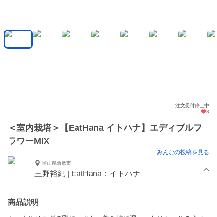
注文受付停止中
8
＜室内栽培＞【EatHana イトハナ】エディブルフ
ラワーMIX
みんなの投稿を見る
岡山県倉敷市
三野裕紀 | EatHana：イトハナ
商品説明