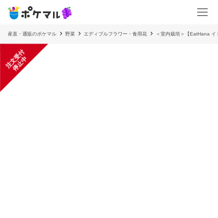
産直・通販のポケマル
野菜
エディブルフラワー・食用花
＜室内栽培＞【EatHana 
注
文
受
付
停
止
中