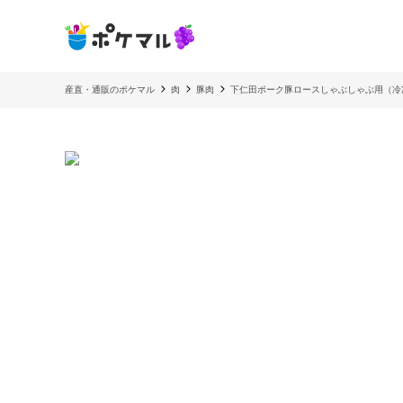
産直・通販のポケマル
肉
豚肉
下仁田ポーク豚ロースしゃぶしゃぶ用（冷