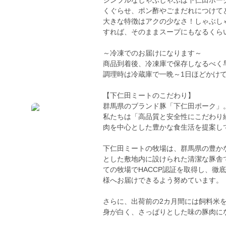
シンプルなしゃぶしゃぶは下仁田ポー
くぐらせ、ポン酢やごまだれにつけて
大きな特徴はアクの少なさ！しゃぶし
すれば、そのままスープにもなるくら
～冷凍でのお届けになります～
商品到着後、冷凍庫で保存しなるべく
調理時は冷蔵庫で一晩～1日ほどかけ
【下仁田ミートのこだわり】
群馬県のブランド豚「下仁田ポーク」
私たちは「高品質と安全性にこだわり
肉を中心とした豊かな食生活を提案し
下仁田ミートの牧場は、群馬県の豊か
とした敷地内に設けられた清潔な豚舎
ての牧場でHACCP認証を取得し、徹
様へお届けできるよう努めています。
さらに、出荷前の2カ月間には飼料米
身が白く、さっぱりとした味の豚肉に