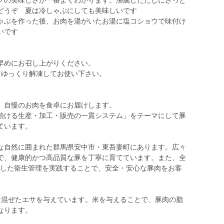
クの美味しさが一番よくわかります。沸騰しただしにさっと
どうぞ 夏は冷しゃぶにしても美味しいです
ゃぶを作った後、お肉を湯がいたお湯に塩コショウで味付け
いです
早めにお召し上がりください。
てゆっくり解凍してお使い下さい。
。自慢のお肉を食卓にお届けします。
続ける生産・加工・販売の一貫システム」をテーマにして豚
ています。
な自然に囲まれた群馬県安中市・東吾妻町にあります。広々
で、健康的かつ高品質な豚を丁寧に育てています。また、全
底した衛生管理を実践することで、安全・安心な豚肉をお客
を混ぜたエサを与えています。米を与えることで、豚肉の脂
なります。