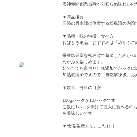
漁師赤間創業当時から変らぬ味わいの
▼商品概要
三陸の最南端に位置する松島湾の内湾
▼品種・味の特徴・食べ方
ねばとろ絶品。おすすめは「めかぶご
栄養塩豊富な松島湾で養殖しためかぶ
めかぶを楽しめます。
茹でたてを乱切りし無添加でパックに
加熱調理済ですので、自然解凍後、お
▼数量、分量の目安
100gパックが10パックです
ご飯に1パック掛けて盛大に食べるのも
も美味しいです
▼栽培/生産方法、こだわり