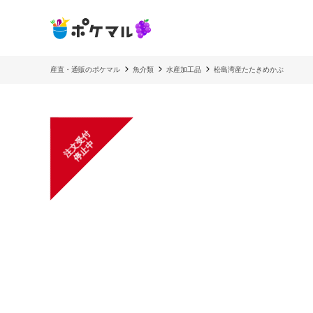
産直・通販のポケマル
魚介類
水産加工品
松島湾産たたきめかぶ
注
文
受
付
停
止
中