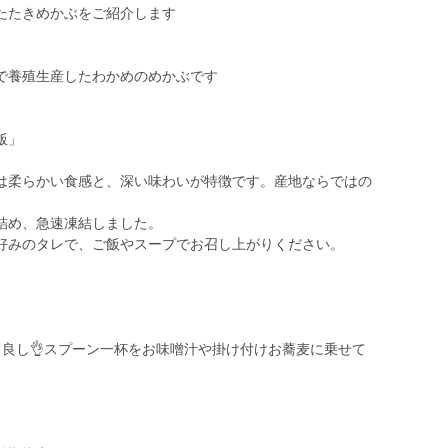
たたきめかぶをご紹介します
で養殖生産したわかめのめかぶです
飯」
は柔らかい食感と、深い味わいが特徴です。産地ならではの
詰め、急速凍結しました。
好みのタレで、ご飯やスープでお召し上がりください。
良し👌スプーン一杯をお味噌汁や掛け付けお蕎麦に乗せて