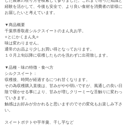
した農家の在り方を模索して参りました。これまで培った知識と
経験を活かして、今後も安全で、より良い食材を消費者の皆様に
お届したいと考えています。
▼商品概要
千葉県香取産シルクスイートのまん丸お芋。
⭐️とにかくまん丸⭐️
味は変わりません。
通常のお品より少しお買い得となっております。
１０月上旬以降に収穫したものを洗わずに出荷致します。
▼品種・味の特徴・食べ方
シルクスイート：
収穫後、時間が経過するにつれ甘くなります。
その為収穫購入直後は、甘みがやや弱いですが、風通しの良い日
陰で寝かせる事により、甘みが増しクリーミーな舌触りに変わっ
ていきます。
触感はお好みが分かれると思いますのでその変化もお楽しみ下さ
い。
スイートポテトや芋羊羹、干し芋など