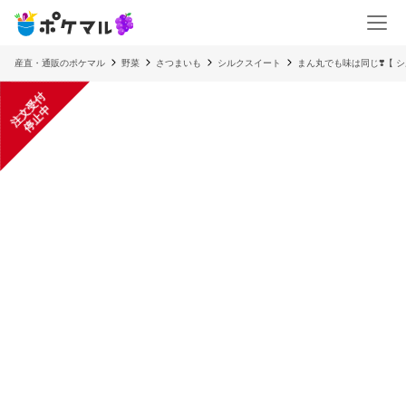
産直・通販のポケマル
野菜
さつまいも
シルクスイート
まん丸でも味は同じ❣️【 シ
注
文
受
付
停
止
中