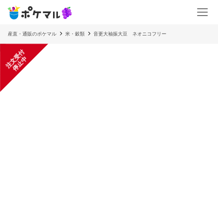
産直・通販のポケマル
米・穀類
音更大袖振大豆 ネオニコフリー
注
文
受
付
停
止
中