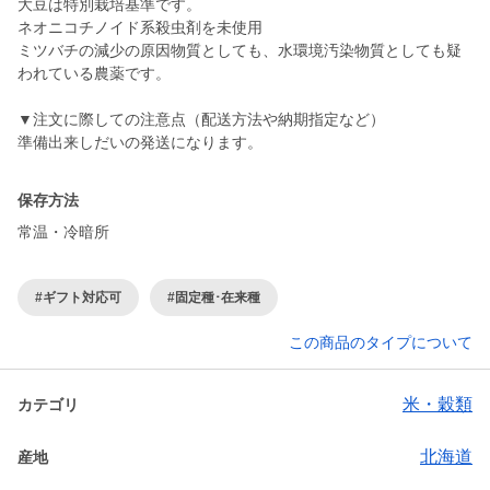
大豆は特別栽培基準です。
ネオニコチノイド系殺虫剤を未使用
ミツバチの減少の原因物質としても、水環境汚染物質としても疑
われている農薬です。
▼注文に際しての注意点（配送方法や納期指定など）
準備出来しだいの発送になります。
保存方法
常温・冷暗所
#ギフト対応可
#固定種･在来種
この商品のタイプについて
米・穀類
カテゴリ
北海道
産地