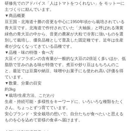
研修先でのアドバイス「人はトマトをつくれない」を モットーに
土づくりに励んでいます。
▼商品概要
豆王国・北海道十勝の音更を中心に1950年頃から栽培されている
青大豆です。北海道で作付されていた「大袖振」と呼ばれる薄黄
緑色の青大豆の中から、音更の農家が大粒で冷害に強いものを選
別して栽培し、優良品種として普及した固定種です。近年は生産
者が少なくなってきている品種です。
▼品種・味の特徴・食べ方
大豆イソフラボンの含有量が一般的な大豆の2倍近く多いほか、低
脂肪で甘みのある味が特徴です。煮豆や炒り豆はもちろんのこ
と、最近では豆腐や納豆、味噌やお菓子にも使われ高い評価を得
ています。
▼数量、分量の目安
約3kg
▼栽培/生産方法、こだわり
生産・持続可能・多様性をキーワードに、いろいろな種類をたく
さん、ちょっとずつ育てています。
安心ブランド・安全栽培の想いで、自分たちが食べたいと思える
ものを心を込めて皆様の食卓へ届けます。