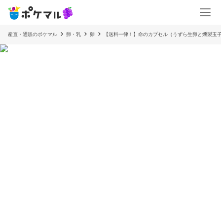
産直・通販のポケマル
卵・乳
卵
【送料一律！】命のカプセル（うずら生卵と燻製玉