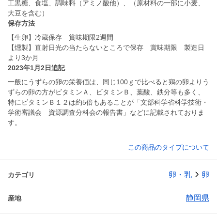
工黒糖、食塩、調味料（アミノ酸他）、（原材料の一部に小麦、
大豆を含む）
保存方法
【生卵】冷蔵保存 賞味期限2週間
【燻製】直射日光の当たらないところで保存 賞味期限 製造日
より3か月
2023年1月2日追記
一般にうずらの卵の栄養価は、同じ100ｇで比べると鶏の卵よりう
ずらの卵の方がビタミンＡ、ビタミンＢ、葉酸、鉄分等も多く、
特にビタミンＢ１２は約5倍もあることが「文部科学省科学技術・
学術審議会 資源調査分科会の報告書」などに記載されておりま
す。
この商品のタイプについて
卵・乳
卵
カテゴリ
静岡県
産地