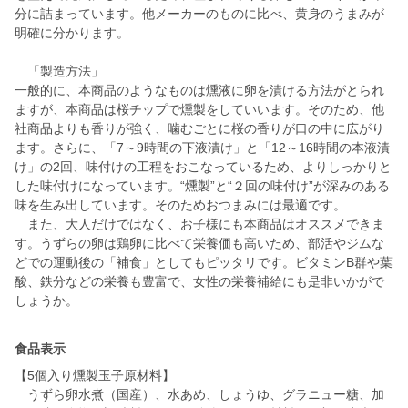
分に詰まっています。他メーカーのものに比べ、黄身のうまみが
明確に分かります。
「製造方法」
一般的に、本商品のようなものは燻液に卵を漬ける方法がとられ
ますが、本商品は桜チップで燻製をしていいます。そのため、他
社商品よりも香りが強く、噛むごとに桜の香りが口の中に広がり
ます。さらに、「7～9時間の下液漬け」と「12～16時間の本液漬
け」の2回、味付けの工程をおこなっているため、よりしっかりと
した味付けになっています。“燻製”と“２回の味付け”が深みのある
味を生み出しています。そのためおつまみには最適です。
また、大人だけではなく、お子様にも本商品はオススメできま
す。うずらの卵は鶏卵に比べて栄養価も高いため、部活やジムな
どでの運動後の「補食」としてもピッタリです。ビタミンB群や葉
酸、鉄分などの栄養も豊富で、女性の栄養補給にも是非いかがで
食品表示
【5個入り燻製玉子原材料】
うずら卵水煮（国産）、水あめ、しょうゆ、グラニュー糖、加