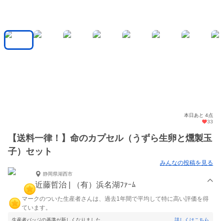
本日あと 4点
33
【送料一律！】命のカプセル（うずら生卵と燻製玉
子）セット
みんなの投稿を見る
静岡県湖西市
近藤哲治 | （有）浜名湖ﾌｧｰﾑ
マークのついた生産者さんは、過去1年間で平均して特に高い評価を得
ています。
生産者バッジの基準が新しくなりました。
詳しくはこちら