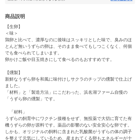
商品説明
【生卵】
＜味＞
鶏卵と比べて、濃厚なのに後味はスッキリとした味で、臭みのほ
とんど無いうずらの卵は、そのまま食べてもしつこくなく、何個
でも食べられてしまいます。
卵かけご飯や目玉焼きにして食べるのもおすすめです。
【燻製】
新鮮なうずら卵を和風に味付けしサクラのチップの燻製で仕上げ
ました。
「材料」と「製造方法」にこだわった、浜名湖ファーム自慢の
「うずら卵の燻製」です。
「材料」
うずらの飼育中にワクチン接種をせず、無投薬で大切に育てた有
機うずらの卵が原料です。薬品の影響のない安全安心な卵です。
しかも、オリジナルの飼料に含まれた乳酸菌がうずらの体の調子
を整えて元気にしているため、産まれてくる卵もエネルギーが十