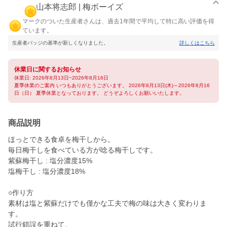
山本将志郎 | 梅ボーイズ
マークのついた生産者さんは、過去1年間で平均して特に高い評価を得
ています。
生産者バッジの基準が新しくなりました。
詳しくはこちら
休業日に関するお知らせ
休業日: 2026年8月13日~2026年8月16日
夏季休業のご案内 いつもありがとうございます。 2026年8月13日(木)～2026年8月16
日（日） 夏季休業となっております。 どうぞよろしくお願いいたします。
商品説明
ほっとできる食卓を梅干しから。
毎日梅干しを食べている方が唸る梅干しです。
紫蘇梅干し : 塩分濃度15%
塩梅干し : 塩分濃度18%
○作り方
素材は塩と紫蘇だけでも僅かな工夫で梅の味は大きく変わりま
す。
試行錯誤を重ねて、