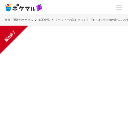
産直・通販のポケマル
加工食品
【ハッピーお試しセット】『すっぱい中に梅の甘み』梅
販売終了