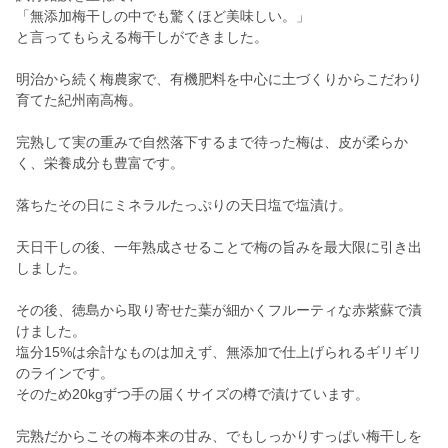
「無添加梅干しの中でも驚くほど美味しい。」
と言ってもらえる梅干しができました。
明治から続く梅農家で、有機肥料を中心に土づくりからこだわり
育てた紀州南高梅。
完熟して実の重みで自然落下するまで待った梅は、皮が柔らか
く、栄養成分も豊富です。
落ちたその日にミネラルたっぷりの天日塩で塩漬け。
天日干しの後、一年熟成させることで梅の旨みを最大限に引き出
しました。
その後、徳島から取り寄せた葉が細かくフルーティな赤紫蘇で漬
けました。
塩分15%は余計なものは加えず、無添加で仕上げられるギリギリ
のラインです。
そのため20kgずつ手の届くサイズの樽で漬けています。
完熟だからこその梅本来の甘み、でもしっかりすっぱい梅干しを