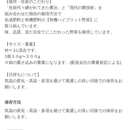
【栽培・生産のこだわり】
「先祖代々継がれてきた農法」と「現代の農技術」を
組み合わせた独自の栽培方法で
化成肥料と有機肥料の【有機ハイブリット野菜】に
取り組んでいます。
味、品質、見た目全てにこだわった野菜を栽培しています。
【サイズ・重量】
M〜３L混合です。
1個３０g〜２００g
※箱の重さ込みの重量になります。(配送会社の重量規定による)
【日持ちについて】
気温の変化・高温・多湿を避けて風通しの良い日陰での保存をお
願いします。
保存方法
気温の変化・高温・多湿を避けて風通しの良い日陰での保存をお
願いします。