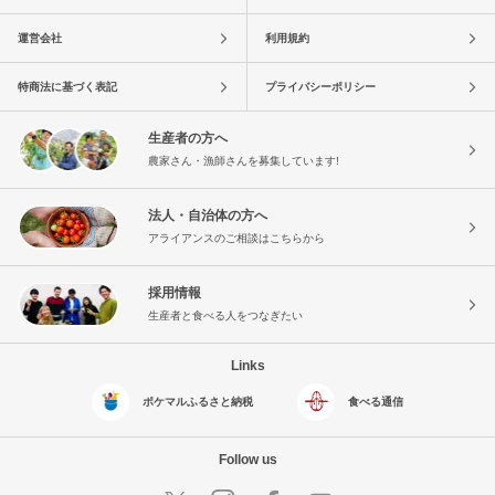
運営会社
利用規約
特商法に基づく表記
プライバシーポリシー
生産者の方へ
農家さん・漁師さんを募集しています!
法人・自治体の方へ
アライアンスのご相談はこちらから
採用情報
生産者と食べる人をつなぎたい
Links
ポケマルふるさと納税
食べる通信
Follow us