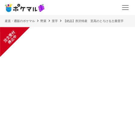
産直・通販のポケマル
野菜
里芋
【絶品】所沢特産 至高のとろける土垂里芋
注
文
受
付
停
止
中