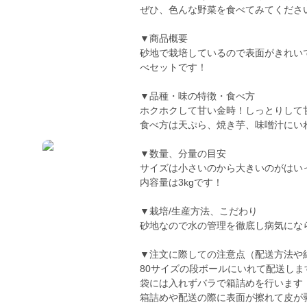
ぜひ、色んな野菜を食べてみてくださ
▼商品概要
砂地で栽培しているので表面がきれい
べセットです！
▼品種・味の特徴・食べ方
ホクホクして甘い金時！しっとりして
食べ方は天ぷら、焼き芋、味噌汁にい
▼数量、分量の目安
サイズは小さいのから大きいのがはい
内容量は3kgです！
▼栽培/生産方法、こだわり
砂地なので水の管理を徹底し病気にな
▼注文に際しての注意点（配送方法や
80サイズの段ボールにいれて配送しま
袋には入れずバラで箱詰めを行います