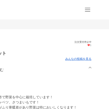
注文受付停止中
1
ット
みんなの投稿を見る
ーむ
市で野菜を中心に栽培しています！
ャベツ、さつまいもです！
がふり寒暖差があり野菜は特においしくなります！