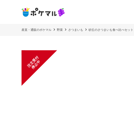
産直・通販のポケマル
野菜
さつまいも
砂丘のさつまいも食べ比べセット
注
文
受
付
停
止
中