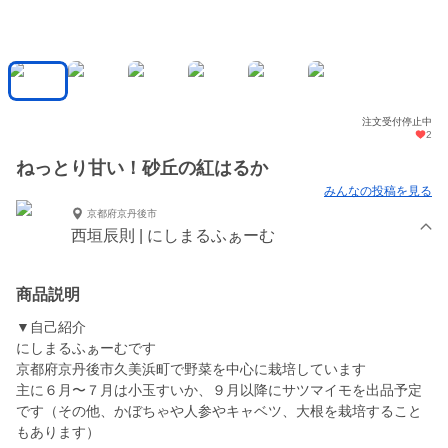
注文受付停止中
2
ねっとり甘い！砂丘の紅はるか
みんなの投稿を見る
京都府京丹後市
西垣辰則 | にしまるふぁーむ
商品説明
▼自己紹介
にしまるふぁーむです
京都府京丹後市久美浜町で野菜を中心に栽培しています
主に６月〜７月は小玉すいか、９月以降にサツマイモを出品予定
です（その他、かぼちゃや人参やキャベツ、大根を栽培すること
もあります）