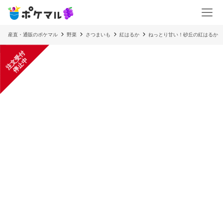
産直・通販のポケマル
野菜
さつまいも
紅はるか
ねっとり甘い！砂丘の紅はるか
注
文
受
付
停
止
中