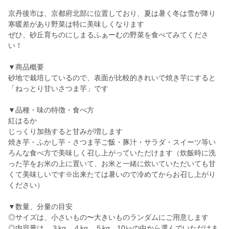
京丹後市は、京都府北部に位置しており、夏は暑く冬は雪が降り
寒暖差があり野菜は特に美味しくなります
ぜひ、砂丘育ちのにしまるふぁーむの野菜を食べてみてくださ
い！
▼商品概要
砂地で栽培しているので、表面が比較的きれいで焼き芋にすると
「ねっとり甘いさつま芋」です
▼品種・味の特徴・食べ方
紅はるか
じっくり加熱すると甘みが増します
焼き芋・ふかし芋・さつま芋ご飯・豚汁・サラダ・スイーツ等い
ろんな食べ方で美味しく召し上がっていただけます（炊飯時に洗
った芋をお米の上に置いて、お米と一緒に炊いていただいても甘
くて美味しいです※出来たては暑いので冷めてからお召し上がり
ください）
▼数量、分量の目安
◎サイズは、小さいもの〜大きいものランダムにご用意します
◎内容量は、３kg、４kg、５kg、10㎏の中から選んでいただけま