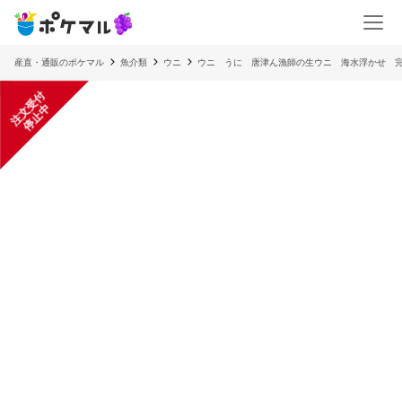
産直・通販のポケマル
魚介類
ウニ
ウニ うに 唐津ん漁師の生ウニ 海水浮かせ 
注
文
受
付
停
止
中