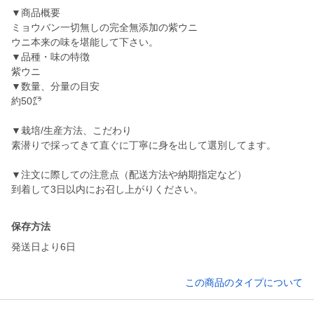
▼商品概要
ミョウバン一切無しの完全無添加の紫ウニ
ウニ本来の味を堪能して下さい。
▼品種・味の特徴
紫ウニ
▼数量、分量の目安
約50㌘
▼栽培/生産方法、こだわり
素潜りで採ってきて直ぐに丁寧に身を出して選別してます。
▼注文に際しての注意点（配送方法や納期指定など）
到着して3日以内にお召し上がりください。
保存方法
発送日より6日
この商品のタイプについて