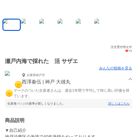
注文受付停止中
76
瀬戸内海で採れた 活 サザエ
みんなの投稿を見る
兵庫県神戸市
西澤秦伍 | 神戸 大雄丸
マークのついた生産者さんは、過去1年間で平均して特に高い評価を得
ています。
生産者バッジの基準が新しくなりました。
詳しくはこちら
商品説明
▼自己紹介
神戸須磨区の漁港で40年漁師をやっております。