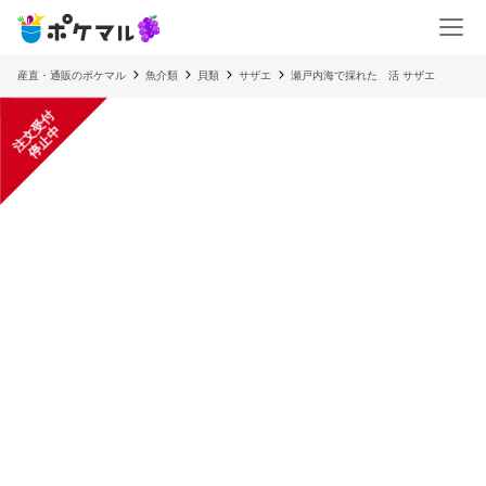
産直・通販のポケマル
魚介類
貝類
サザエ
瀬戸内海で採れた 活 サザエ
注
文
受
付
停
止
中