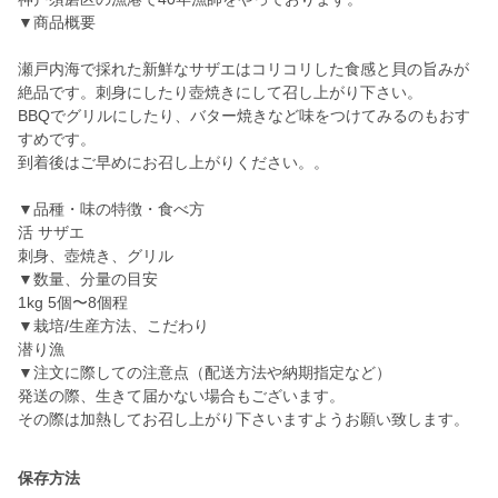
▼商品概要
瀬戸内海で採れた新鮮なサザエはコリコリした食感と貝の旨みが
絶品です。刺身にしたり壺焼きにして召し上がり下さい。
BBQでグリルにしたり、バター焼きなど味をつけてみるのもおす
すめです。
到着後はご早めにお召し上がりください。。
▼品種・味の特徴・食べ方
活 サザエ
刺身、壺焼き、グリル
▼数量、分量の目安
1kg 5個〜8個程
▼栽培/生産方法、こだわり
潜り漁
▼注文に際しての注意点（配送方法や納期指定など）
発送の際、生きて届かない場合もございます。
その際は加熱してお召し上がり下さいますようお願い致します。
保存方法