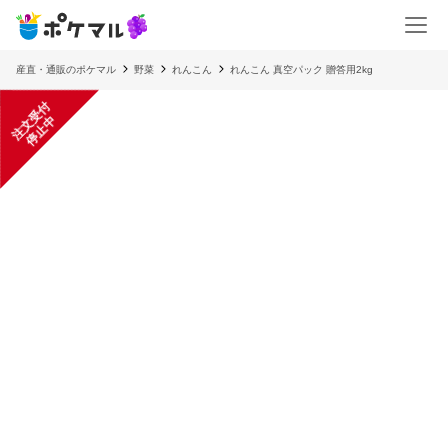
産直・通販のポケマル
野菜
れんこん
れんこん 真空パック 贈答用2kg
注
文
受
付
停
止
中