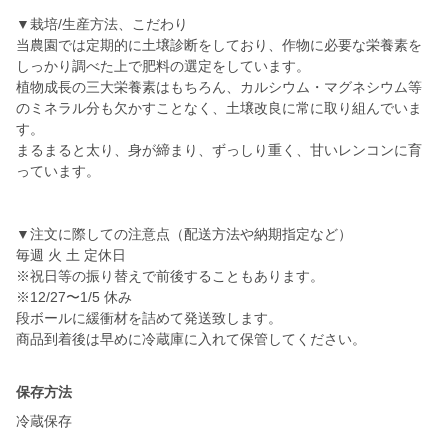
▼栽培/生産方法、こだわり
当農園では定期的に土壌診断をしており、作物に必要な栄養素を
しっかり調べた上で肥料の選定をしています。
植物成長の三大栄養素はもちろん、カルシウム・マグネシウム等
のミネラル分も欠かすことなく、土壌改良に常に取り組んでいま
す。
まるまると太り、身が締まり、ずっしり重く、甘いレンコンに育
っています。
▼注文に際しての注意点（配送方法や納期指定など）
毎週 火 土 定休日
※祝日等の振り替えで前後することもあります。
※12/27〜1/5 休み
段ボールに緩衝材を詰めて発送致します。
保存方法
冷蔵保存