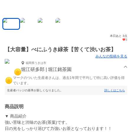
本日あと 3点
3
【大容量】べにふうき緑茶【苦くて渋いお茶】
みんなの投稿を見る
福岡県うきは市
堀江研多郎 | 堀江銘茶園
マークのついた生産者さんは、過去1年間で平均して特に高い評価を得
ています。
生産者バッジの基準が新しくなりました。
詳しくはこちら
商品説明
▼ 商品紹介
強い苦味と渋味のお茶(茶葉)です。
日の光をしっかり浴びて力強いお茶となっております！！