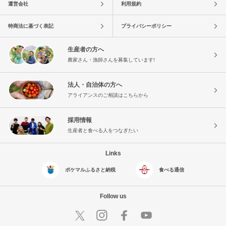
運営会社
利用規約
特商法に基づく表記
プライバシーポリシー
生産者の方へ
農家さん・漁師さんを募集しています!
法人・自治体の方へ
アライアンスのご相談はこちらから
採用情報
生産者と食べる人をつなぎたい
Links
ポケマルふるさと納税
食べる通信
Follow us