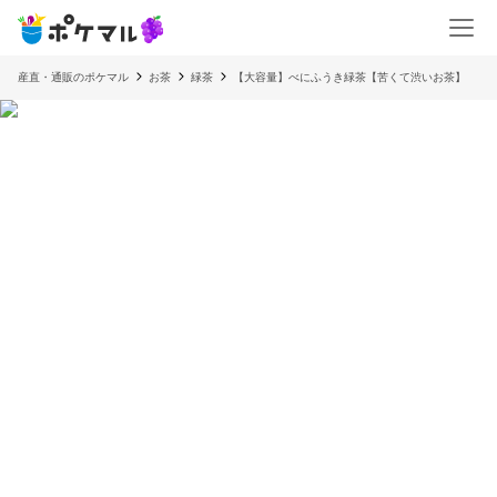
産直・通販のポケマル
お茶
緑茶
【大容量】べにふうき緑茶【苦くて渋いお茶】