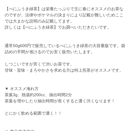
【べにふうき緑茶】は栄養たっぷりで主に春にオススメのお茶な
のですが、法律やポケマルの決まりにより記載が難しいためここ
では大まかな説明のみ記載してます。
詳しくは【べにふうき緑茶】でお調べいただきたいです。
通常50g600円で販売しているべにふうき緑茶の大容量版です。袋
詰めの手間が省けるのでお安く販売いたします。
しつこいですが苦くて渋いお茶です。
甘味・旨味・まろやかさを求める方は特上煎茶がオススメです。
▼ オススメ淹れ方
茶葉3g、熱湯約200cc、抽出時間2分
茶葉を増やしたり抽出時間が長くすると濃く渋くなります！
とにかく飲める範囲で濃く！！