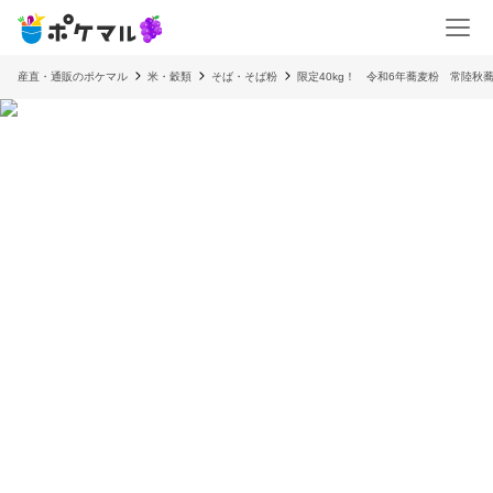
産直・通販のポケマル
米・穀類
そば・そば粉
限定40kg！ 令和6年蕎麦粉 常陸秋