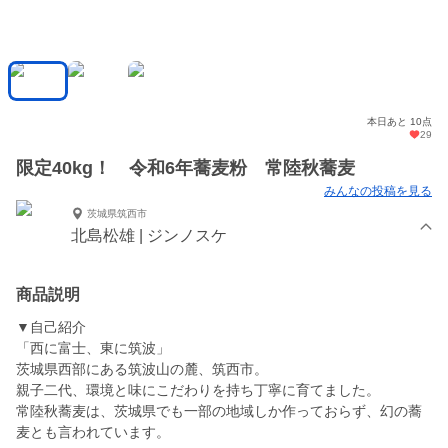
本日あと 10点
29
限定40kg！ 令和6年蕎麦粉 常陸秋蕎麦
みんなの投稿を見る
茨城県筑西市
北島松雄 | ジンノスケ
商品説明
▼自己紹介
「西に富士、東に筑波」
茨城県西部にある筑波山の麓、筑西市。
親子二代、環境と味にこだわりを持ち丁寧に育てました。
常陸秋蕎麦は、茨城県でも一部の地域しか作っておらず、幻の蕎
麦とも言われています。