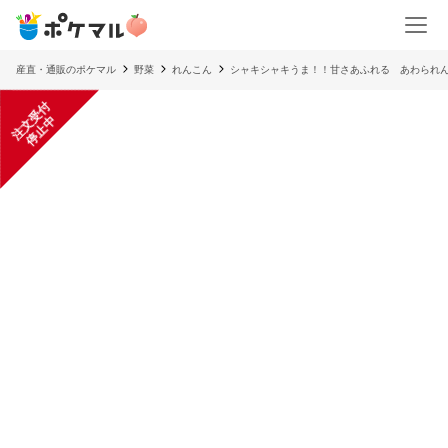
産直・通販のポケマル
野菜
れんこん
シャキシャキうま！！甘さあふれる あわられ
注
文
受
付
停
止
中