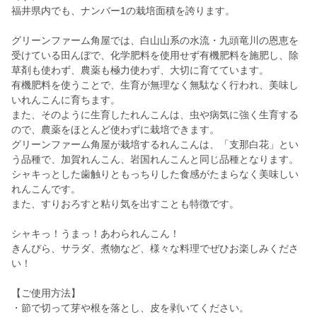
福井県内でも、ナンバー1の栽培面積を誇ります。
グリーンファーム角屋では、白山山系の水流・九頭竜川の恩恵を
受けている田んぼで、化学肥料を使用せず有機肥料を施肥し、除
草剤も使わず、農薬も極力使わず、大切に育てています。
有機肥料を使うことで、生育が無理なく無駄なく行われ、美味し
いれんこんに育ちます。
また、そのように生育したれんこんは、虫や病気に強く生育する
ので、農薬をほとんど使わずに栽培できます。
グリーンファーム角屋が栽培するれんこんは、「支那白花」とい
う品種で、加賀れんこん、岩国れんこんと同じ品種となります。
シャキっとした歯触りともっちりした食感がたまらなく美味しい
れんこんです。
また、すりおろすと粘り気を出すことも特徴です。
シャキっ！うまっ！あわられんこん！
きんぴら、サラダ、煮物など、様々な料理でぜひお楽しみくださ
い！
【ご使用方法】
・節で切って芽や根を落とし、皮を剥いてください。