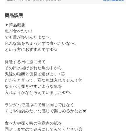
商品説明
▼商品概要
魚が食べたい！
でも量が多いんだよな〜。
色んな魚をちょっとずつ食べたいな〜。
という方におすすめです🐟♬
発送する日に漁に出て
その日水揚げされた魚の中から
鬼嫁の独断と偏見で選びます⭐️笑
だからと言って、変な魚は入れません！笑
なるべく捌きやすいような魚を
入れようかなと考えていました🐟🔪
ランダムで選ぶので毎回同じではなく
くじや福袋みたいな感じで楽しめるかなと💓
食べ方や捌く時の注意点の紙を
同封しますので参考にしてみてください😊