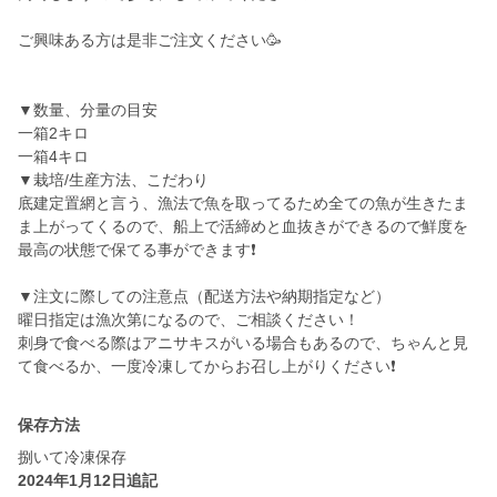
ご興味ある方は是非ご注文ください🥳
▼数量、分量の目安
一箱2キロ
一箱4キロ
▼栽培/生産方法、こだわり
底建定置網と言う、漁法で魚を取ってるため全ての魚が生きたま
ま上がってくるので、船上で活締めと血抜きができるので鮮度を
最高の状態で保てる事ができます❗️
▼注文に際しての注意点（配送方法や納期指定など）
曜日指定は漁次第になるので、ご相談ください！
刺身で食べる際はアニサキスがいる場合もあるので、ちゃんと見
保存方法
捌いて冷凍保存
2024年1月12日追記