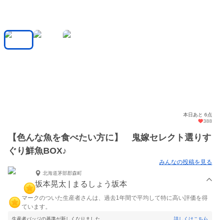
本日あと 6点
388
【色んな魚を食べたい方に】 鬼嫁セレクト選りす
ぐり鮮魚BOX♪
みんなの投稿を見る
北海道茅部郡森町
坂本晃太 | まるしょう坂本
マークのついた生産者さんは、過去1年間で平均して特に高い評価を得
ています。
生産者バッジの基準が新しくなりました。
詳しくはこちら