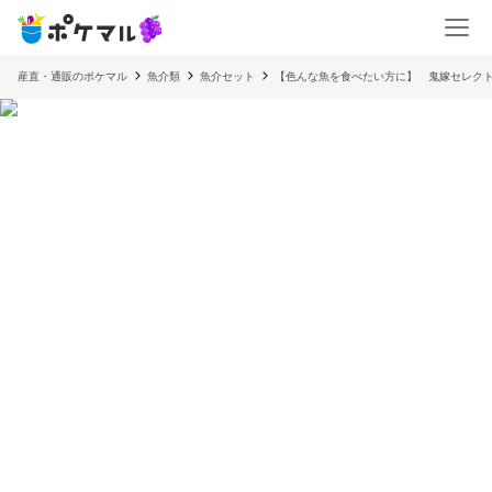
産直・通販のポケマル
魚介類
魚介セット
【色んな魚を食べたい方に】 鬼嫁セレクト