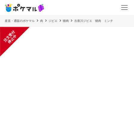
産直・通販のポケマル
肉
ジビエ
猪肉
古座川ジビエ 猪肉 ミンチ
注
文
受
付
停
止
中