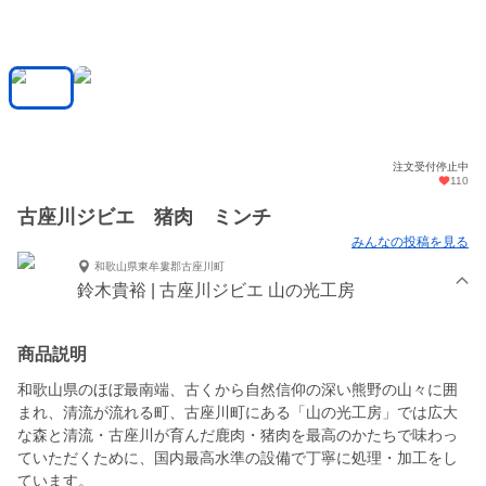
注文受付停止中
110
古座川ジビエ 猪肉 ミンチ
みんなの投稿を見る
和歌山県東牟婁郡古座川町
鈴木貴裕 | 古座川ジビエ 山の光工房
商品説明
和歌山県のほぼ最南端、古くから自然信仰の深い熊野の山々に囲
まれ、清流が流れる町、古座川町にある「山の光工房」では広大
な森と清流・古座川が育んだ鹿肉・猪肉を最高のかたちで味わっ
ていただくために、国内最高水準の設備で丁寧に処理・加工をし
ています。