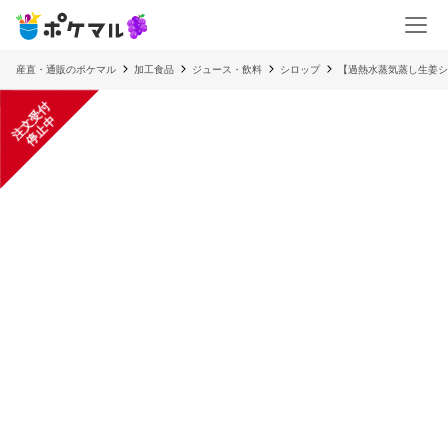
産直・通販のポケマル
加工食品
ジュース・飲料
シロップ
【過熱水蒸気蒸し生姜シ
注
文
受
付
停
止
中