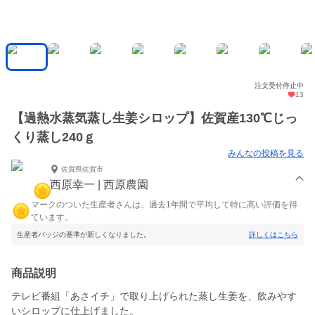
注文受付停止中
13
【過熱水蒸気蒸し生姜シロップ】佐賀産130℃じっ
くり蒸し240ｇ
みんなの投稿を見る
佐賀県佐賀市
西原幸一 | 西原農園
マークのついた生産者さんは、過去1年間で平均して特に高い評価を得
ています。
生産者バッジの基準が新しくなりました。
詳しくはこちら
商品説明
テレビ番組「あさイチ」で取り上げられた蒸し生姜を、飲みやす
いシロップに仕上げました。