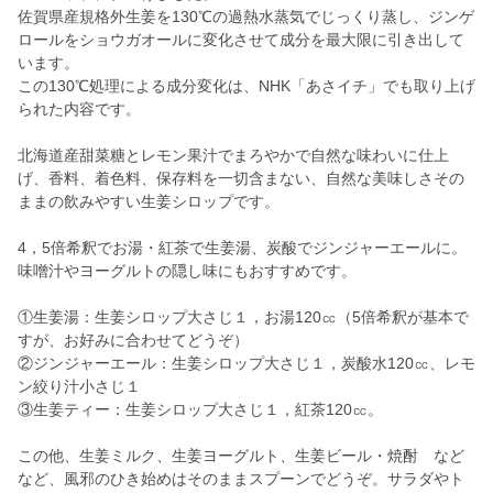
佐賀県産規格外生姜を130℃の過熱水蒸気でじっくり蒸し、ジンゲ
ロールをショウガオールに変化させて成分を最大限に引き出して
います。
この130℃処理による成分変化は、NHK「あさイチ」でも取り上げ
られた内容です。
北海道産甜菜糖とレモン果汁でまろやかで自然な味わいに仕上
げ、香料、着色料、保存料を一切含まない、自然な美味しさその
ままの飲みやすい生姜シロップです。
4，5倍希釈でお湯・紅茶で生姜湯、炭酸でジンジャーエールに。
味噌汁やヨーグルトの隠し味にもおすすめです。
①生姜湯：生姜シロップ大さじ１，お湯120㏄（5倍希釈が基本で
すが、お好みに合わせてどうぞ）
②ジンジャーエール：生姜シロップ大さじ１，炭酸水120㏄、レモ
ン絞り汁小さじ１
③生姜ティー：生姜シロップ大さじ１，紅茶120㏄。
この他、生姜ミルク、生姜ヨーグルト、生姜ビール・焼酎 など
など、風邪のひき始めはそのままスプーンでどうぞ。サラダやト