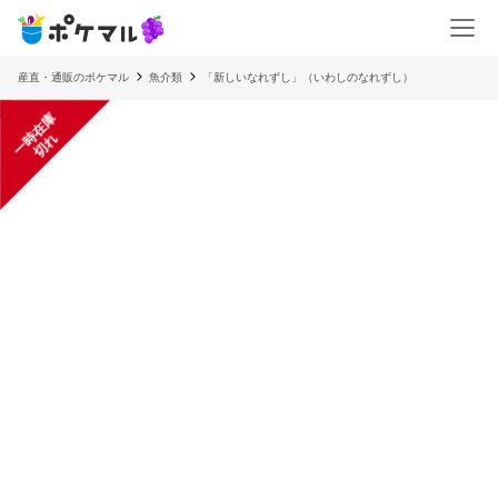
産直・通販のポケマル
魚介類
「新しいなれずし」（いわしのなれずし）
一
在
庫
切
時
れ