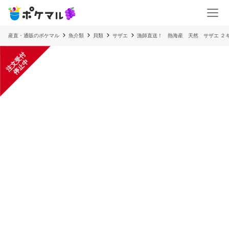
産直・通販のポケマル
魚介類
貝類
サザエ
漁師直送！ 熱海産 天然 サザエ ２
注
文
受
付
停
止
中