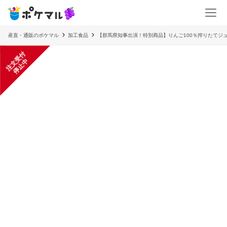
産直・通販のポケマル
加工食品
【群馬県知事出演！特別商品】りんご100％搾りたてジ
注
文
受
付
停
止
中