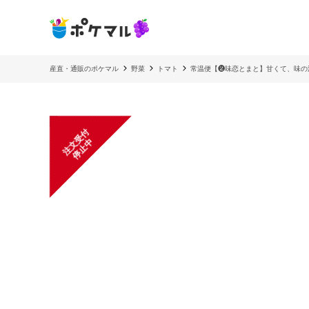
産直・通販のポケマル
野菜
トマト
常温便【❷味恋とまと】甘くて、味の
注
文
受
付
停
止
中