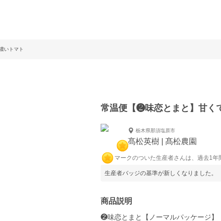
濃いトマト
常温便【❷味恋とまと】甘く
栃木県那須塩原市
髙松英樹 | 髙松農園
マークのついた生産者さんは、過去1年
生産者バッジの基準が新しくなりました。
商品説明
❷味恋とまと【ノーマルパッケージ】