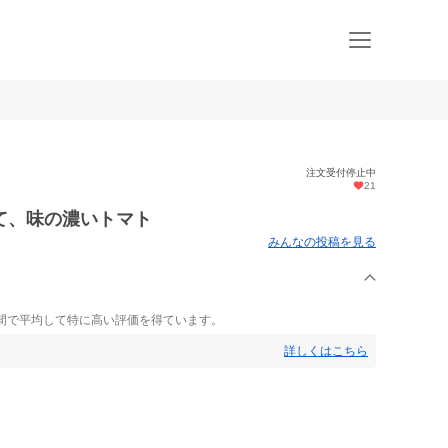
注文受付停止中
21
て、味の濃いトマト
みんなの投稿を見る
間で平均して特に高い評価を得ています。
詳しくはこちら