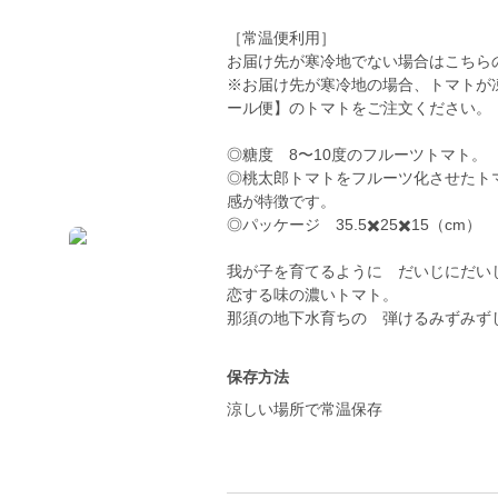
［常温便利用］
お届け先が寒冷地でない場合はこちら
※お届け先が寒冷地の場合、トマトが
ール便】のトマトをご注文ください。
◎糖度 8〜10度のフルーツトマト。
◎桃太郎トマトをフルーツ化させたト
感が特徴です。
◎パッケージ 35.5✖️25✖️15（cm）
我が子を育てるように だいじにだい
恋する味の濃いトマト。
保存方法
涼しい場所で常温保存