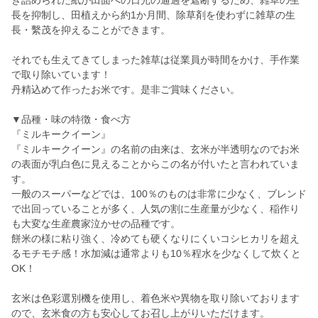
き詰められた紙が田面への日光の通過を遮断するため、雑草の生
長を抑制し、田植えから約1か月間、除草剤を使わずに雑草の生
長・繫茂を抑えることができます。
それでも生えてきてしまった雑草は従業員が時間をかけ、手作業
で取り除いています！
丹精込めて作ったお米です。是非ご賞味ください。
▼品種・味の特徴・食べ方
『ミルキークイーン』
『ミルキークイーン』の名前の由来は、玄米が半透明なのでお米
の表面が乳白色に見えることからこの名が付いたと言われていま
す。
一般のスーパーなどでは、100％のものは非常に少なく、ブレンド
で出回っていることが多く、人気の割に生産量が少なく、稲作り
も大変な生産農家泣かせの品種です。
餅米の様に粘り強く、冷めても硬くなりにくいコシヒカリを超え
るモチモチ感！水加減は通常よりも10％程水を少なくして炊くと
OK！
玄米は色彩選別機を使用し、着色米や異物を取り除いております
ので、玄米食の方も安心してお召し上がりいただけます。