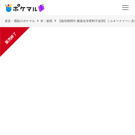
産直・通販のポケマル
米・穀類
【栽培期間中,農薬化学肥料不使用】ミルキークイーン玄
販売終了