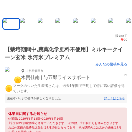
販売終了
20
【栽培期間中,農薬化学肥料不使用】ミルキークイ
ーン玄米 氷河米プレミアム
みんなの投稿を見る
山形県酒田市
木賀佳南 | 与五郎ライスサポート
マークのついた生産者さんは、過去1年間で平均して特に高い評価を得
ています。
生産者バッジの基準が新しくなりました。
詳しくはこちら
休業日に関するお知らせ
休業日: 2026年8月13日~2026年8月16日
上記日程でお盆休業とさせていただきます。 その他、土日祝日もお休みとなります。
お盆休業前の最終注文受付は8月10日となっており、それ以降のご注文分の発送は8月
17日より開始いたします。