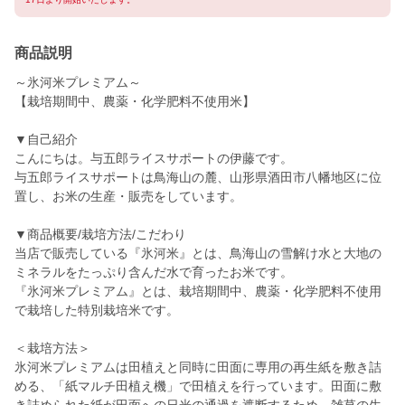
商品説明
～氷河米プレミアム～
【栽培期間中、農薬・化学肥料不使用米】
▼自己紹介
こんにちは。与五郎ライスサポートの伊藤です。
与五郎ライスサポートは鳥海山の麓、山形県酒田市八幡地区に位
置し、お米の生産・販売をしています。
▼商品概要/栽培方法/こだわり
当店で販売している『氷河米』とは、鳥海山の雪解け水と大地の
ミネラルをたっぷり含んだ水で育ったお米です。
『氷河米プレミアム』とは、栽培期間中、農薬・化学肥料不使用
で栽培した特別栽培米です。
＜栽培方法＞
氷河米プレミアムは田植えと同時に田面に専用の再生紙を敷き詰
める、「紙マルチ田植え機」で田植えを行っています。田面に敷