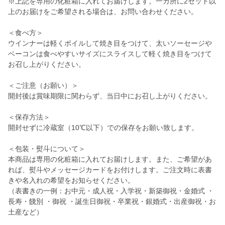
※上記を専用の化粧箱に入れてお届けします。一カ所に2セット以
上のお届けをご希望される場合は、お問い合わせください。
＜食べ方＞
ウインナーは軽くボイルして焼き目をつけて、太いソーセージや
ベーコンは食べやすいサイズにスライスして軽く焼き目をつけて
お召し上がりください。
＜ご注意（お願い）＞
開封後は賞味期限に関わらず、当日中にお召し上がりください。
＜保存方法＞
開封せずに冷蔵室（10℃以下）での保存をお願い致します。
＜包装・熨斗について＞
本商品は専用の化粧箱に入れてお届けします。また、ご希望があ
れば、熨斗やメッセージカードをお付けします。ご注文時に表書
きや名入れの希望をお知らせください。
（表書きの一例：お中元・成人祝・入学祝・新築御祝・金婚式 ・
長寿・餞別 ・御祝 ・誕生日御祝・卒業祝・銀婚式・出産御祝・お
土産など）