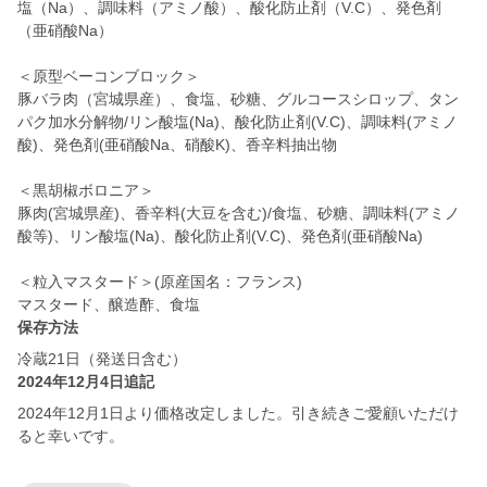
塩（Na）、調味料（アミノ酸）、酸化防止剤（V.C）、発色剤
（亜硝酸Na）
＜原型ベーコンブロック＞
豚バラ肉（宮城県産）、食塩、砂糖、グルコースシロップ、タン
パク加水分解物/リン酸塩(Na)、酸化防止剤(V.C)、調味料(アミノ
酸)、発色剤(亜硝酸Na、硝酸K)、香辛料抽出物
＜黒胡椒ボロニア＞
豚肉(宮城県産)、香辛料(大豆を含む)/食塩、砂糖、調味料(アミノ
酸等)、リン酸塩(Na)、酸化防止剤(V.C)、発色剤(亜硝酸Na)
＜粒入マスタード＞(原産国名：フランス)
マスタード、醸造酢、食塩
保存方法
冷蔵21日（発送日含む）
2024年12月4日追記
2024年12月1日より価格改定しました。引き続きご愛顧いただけ
ると幸いです。