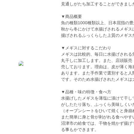
見通しがたち加工することができました
▼商品概要
魚の種類1000種類以上、日本屈指の
秋から冬にかけて水揚げされるメギス
揚げされるふっくらした上質のメギス
▼メギスに対するこだわり
メギスは比較的、毎日に水揚げされる
丸干しに加工します。また、店頭販売
売しております。理由は、皮が薄く海底
あります。また手作業で選別すると人
です。そのため水揚げされたメギスは
▼品種・味の特徴・食べ方
水揚げしたメギスを薄塩に漬けて干し
がしたたり落ち、ふっくら美味しくい
（オーブンシートをひいて焼くと身崩
また簡単に身と骨が剥がれる食べやす
沼津市の給食では、干物を焼かず揚げ
る事もかできます。