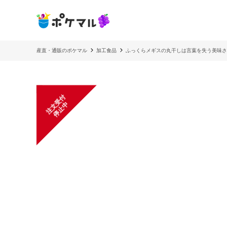
産直・通販のポケマル
加工食品
ふっくらメギスの丸干しは言葉を失う美味さ！
注
文
受
付
停
止
中