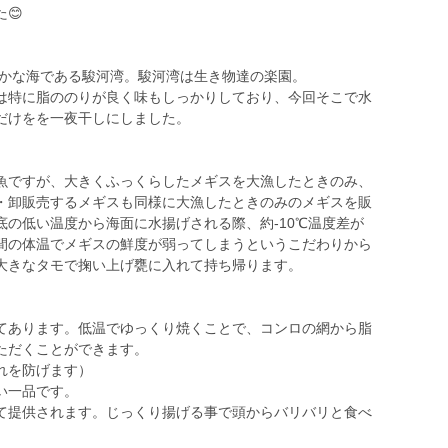
😊
豊かな海である駿河湾。駿河湾は生き物達の楽園。
は特に脂ののりが良く味もしっかりしており、今回そこで水
だけをを一夜干しにしました。
魚ですが、大きくふっくらしたメギスを大漁したときのみ、
・卸販売するメギスも同様に大漁したときのみのメギスを販
の低い温度から海面に水揚げされる際、約-10℃温度差が
間の体温でメギスの鮮度が弱ってしまうというこだわりから
大きなタモで掬い上げ甕に入れて持ち帰ります。
てあります。低温でゆっくり焼くことで、コンロの網から脂
ただくことができます。
れを防げます）
い一品です。
て提供されます。じっくり揚げる事で頭からバリバリと食べ