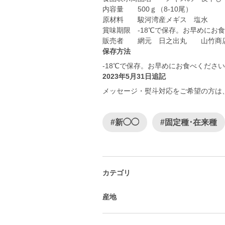
内容量 500ｇ（8-10尾）
原材料 駿河湾産メギス 塩水
賞味期限 -18℃で保存。お早めにお
販売者 網元 日之出丸 山竹商
保存方法
-18℃で保存。お早めにお食べください
2023年5月31日追記
メッセージ・熨斗対応をご希望の方は
#新◯◯
#固定種･在来種
カテゴリ
産地