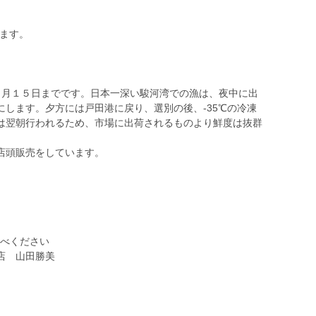
ります。
。
５月１５日までです。日本一深い駿河湾での漁は、夜中に出
します。夕方には戸田港に戻り、選別の後、-35℃の冷凍
は翌朝行われるため、市場に出荷されるものより鮮度は抜群
店頭販売をしています。
食べください
店 山田勝美