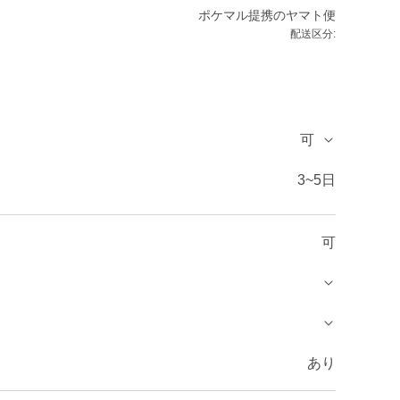
ポケマル提携のヤマト便
配送区分:
可
3~5日
可
あり