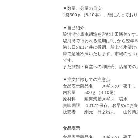
▼数量、分量の目安
1袋500ｇ（8-10本）、袋に入ってお
▼自己紹介
駿河湾で底曳網漁を営む山田勝美です
駿河湾で行われる漁期は9月から翌年
港し日の出と共に投網、船上で氷漬けに
庫で急速冷凍いたします。市場のセリ
です。
また旅館・食堂への卸販売、店舗での
▼注文に際しての注意点
食品表示商品名 メギスの一夜干し
内容量 500ｇ（8-10尾）
原材料 駿河湾産メギス 塩水
賞味期限 -18℃で保存。お早めにお
販売者 網元 日之出丸 山竹商
食品表示
食品表示商品名 メギスの一夜干し