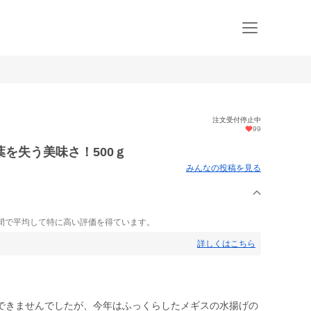
注文受付停止中
99
を失う美味さ！500ｇ
みんなの投稿を見る
間で平均して特に高い評価を得ています。
詳しくはこちら
できませんでしたが、今年はふっくらしたメギスの水揚げの