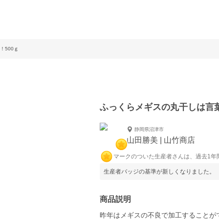
500ｇ
ふっくらメギスの丸干しは言葉
静岡県沼津市
山田勝美 | 山竹商店
マークのついた生産者さんは、過去1年
生産者バッジの基準が新しくなりました。
商品説明
昨年はメギスの不良で加工することが