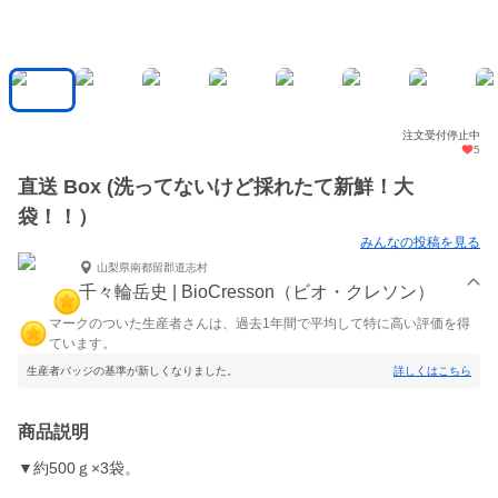
注文受付停止中
5
直送 Box (洗ってないけど採れたて新鮮！大
袋！！）
みんなの投稿を見る
山梨県南都留郡道志村
千々輪岳史 | BioCresson（ビオ・クレソン）
マークのついた生産者さんは、過去1年間で平均して特に高い評価を得
ています。
生産者バッジの基準が新しくなりました。
詳しくはこちら
商品説明
▼約500ｇ×3袋。