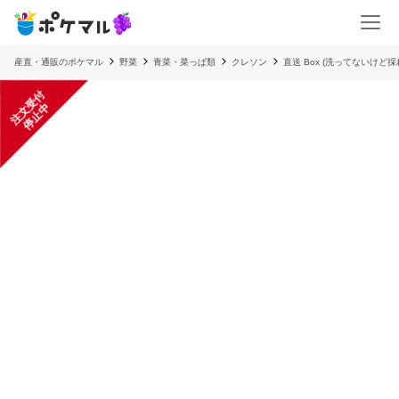
産直・通販のポケマル
野菜
青菜・菜っぱ類
クレソン
直送 Box (洗ってないけ
注
文
受
付
停
止
中