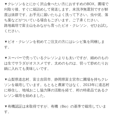
▼クレソンをとにかく沢山食べたい方におすすめのBOX。圃場で
刈取り後、すぐに箱詰めして発送します。未洗浄無選別ですが鮮
度は抜群です。お手元に届いたらよく洗って下さい。虫や泥、落
ち葉などがついている場合もございます。ご了承ください。
路地栽培で富士山をみながら育ったビオ・クレソン、ぜひお試し
ください。
▼ビオ・クレソンを初めてご注文の方にはレシピ集を同梱しま
す。
▼スーパーで売っているクレソンよりも太いですが、細めのもの
は生でサラダがオススメです。太めのものは、切って炒めたりお
鍋に入れても美味しいです。
▼山梨県道志村、富士吉田市、静岡県富士宮市に圃場を持ちクレ
ソンを栽培しています。もともと農家ではなく、2013年に道志村
に移住し、地域おこし協力隊の活動を経て、村の特産品であるク
レソン栽培を始めました。
▼有機認証は未取得ですが、有機（Bio）の基準で栽培していま
す。