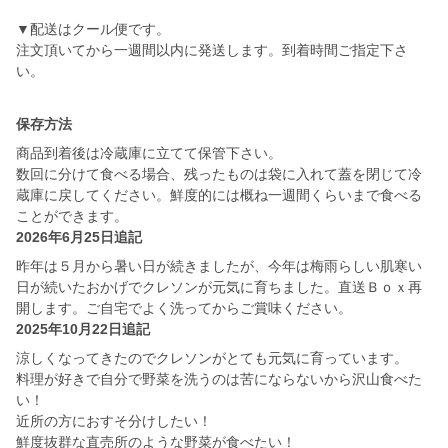
▼配送はクール便です。
注文頂いてから一週間以内に発送します。到着時間ご指定下さ
保存方法
商品到着後は冷蔵庫に立てて保管下さい。
数回に分けて食べる場合、残ったものは袋に入れて蓋を閉じて冷
蔵庫に戻してください。鮮度的には概ね一週間くらいまで食べる
ことができます。
2026年6月25日追記
昨年は５月から暑い日が続きましたが、今年は梅雨らしい肌寒い
日が続いたおかげでクレソンが元気に育ちました。直送Ｂｏｘ再
開します。ご自宅でよく洗ってからご賞味ください。
2025年10月22日追記
涼しくなってきたのでクレソンがとても元気に育っています。
料理が好きで自分で野菜を洗うのは苦にならないから沢山食べた
い！
近所の方におすそ分けしたい！
鮮度抜群な直売所のような野菜が食べたい！