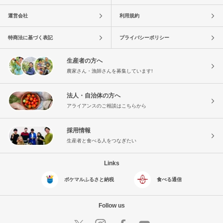
運営会社
利用規約
特商法に基づく表記
プライバシーポリシー
生産者の方へ
農家さん・漁師さんを募集しています!
法人・自治体の方へ
アライアンスのご相談はこちらから
採用情報
生産者と食べる人をつなぎたい
Links
ポケマルふるさと納税
食べる通信
Follow us