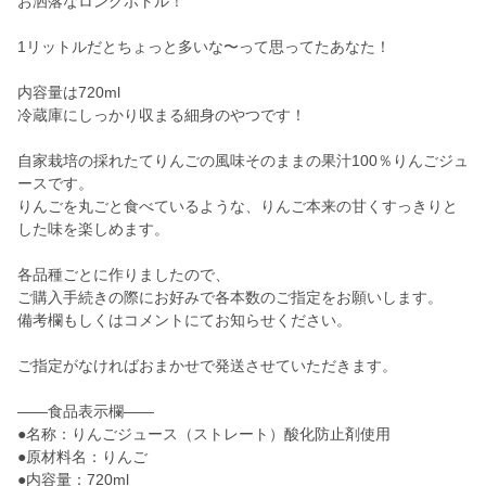
お洒落なロングボトル！
1リットルだとちょっと多いな〜って思ってたあなた！
内容量は720ml
冷蔵庫にしっかり収まる細身のやつです！
自家栽培の採れたてりんごの風味そのままの果汁100％りんごジュ
ースです。
りんごを丸ごと食べているような、りんご本来の甘くすっきりと
した味を楽しめます。
各品種ごとに作りましたので、
ご購入手続きの際にお好みで各本数のご指定をお願いします。
備考欄もしくはコメントにてお知らせください。
ご指定がなければおまかせで発送させていただきます。
——食品表示欄——
●名称：りんごジュース（ストレート）酸化防止剤使用
●原材料名：りんご
●内容量：720ml