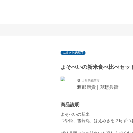
ふるさと納税可
よそべいの新米食べ比べセッ
山形県鶴岡市
渡部康貴 | 與惣兵衛
商品説明
よそべいの新米
つや姫、雪若丸、はえぬきを２㎏ずつ