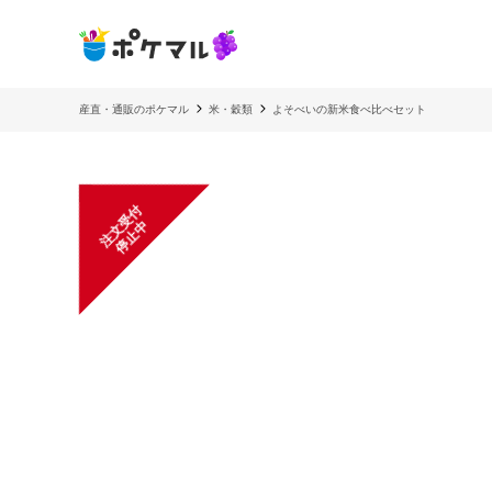
産直・通販のポケマル
米・穀類
よそべいの新米食べ比べセット
注
文
受
付
停
止
中