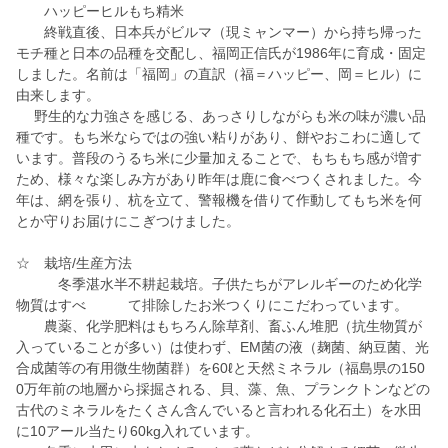
ハッピーヒルもち精米
終戦直後、日本兵がビルマ（現ミャンマー）から持ち帰った
モチ種と日本の品種を交配し、福岡正信氏が1986年に育成・固定
しました。名前は「福岡」の直訳（福＝ハッピー、岡＝ヒル）に
由来します。
野生的な力強さを感じる、あっさりしながらも米の味が濃い品
種です。もち米ならではの強い粘りがあり、餅やおこわに適して
います。普段のうるち米に少量加えることで、もちもち感が増す
ため、様々な楽しみ方があり昨年は鹿に食べつくされました。今
年は、網を張り、杭を立て、警報機を借りて作動してもち米を何
とか守りお届けにこぎつけました。
☆ 栽培/生産方法
冬季湛水半不耕起栽培。子供たちがアレルギーのため化学
物質はすべ て排除したお米つくりにこだわっています。
農薬、化学肥料はもちろん除草剤、畜ふん堆肥（抗生物質が
入っていることが多い）は使わず、EM菌の液（麹菌、納豆菌、光
合成菌等の有用微生物菌群）を60ℓと天然ミネラル（福島県の150
0万年前の地層から採掘される、貝、藻、魚、プランクトンなどの
古代のミネラルをたくさん含んでいると言われる化石土）を水田
に10アール当たり60kg入れています。