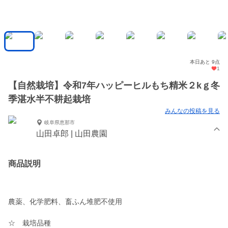
本日あと 9点
1
【自然栽培】令和7年ハッピーヒルもち精米２kｇ冬
季湛水半不耕起栽培
みんなの投稿を見る
岐阜県恵那市
山田卓郎 | 山田農園
商品説明
農薬、化学肥料、畜ふん堆肥不使用
☆ 栽培品種