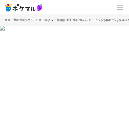
産直・通販のポケマル
米・穀類
【自然栽培】令和7年ハッピーヒルもち精米２kｇ冬季湛