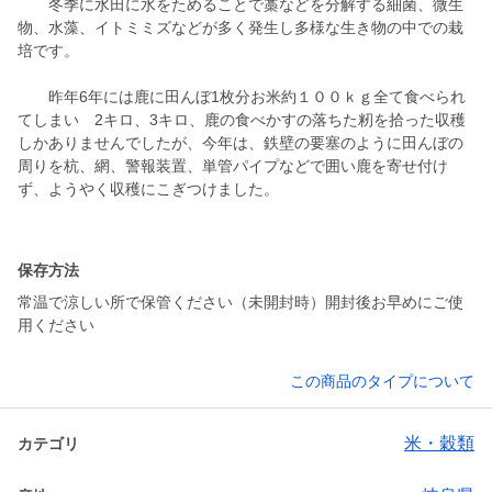
冬季に水田に水をためることで藁などを分解する細菌、微生
物、水藻、イトミミズなどが多く発生し多様な生き物の中での栽
培です。
昨年6年には鹿に田んぼ1枚分お米約１００ｋｇ全て食べられ
てしまい 2キロ、3キロ、鹿の食べかすの落ちた籾を拾った収穫
しかありませんでしたが、今年は、鉄壁の要塞のように田んぼの
周りを杭、網、警報装置、単管パイプなどで囲い鹿を寄せ付け
ず、ようやく収穫にこぎつけました。
保存方法
常温で涼しい所で保管ください（未開封時）開封後お早めにご使
用ください
この商品のタイプについて
米・穀類
カテゴリ