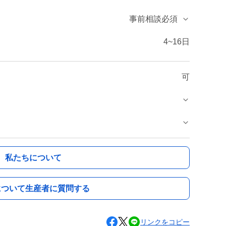
事前相談必須
4~16日
可
私たちについて
について生産者に質問する
リンクをコピー