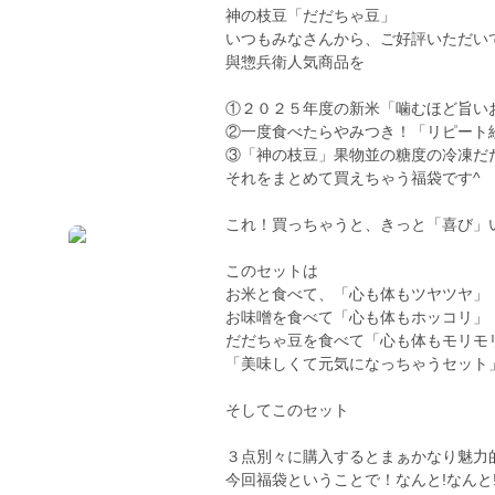
神の枝豆「だだちゃ豆」
いつもみなさんから、ご好評いただい
與惣兵衛人気商品を
①２０２５年度の新米「噛むほど旨い
②一度食べたらやみつき！「リピート
③「神の枝豆」果物並の糖度の冷凍だ
それをまとめて買えちゃう福袋です^
これ！買っちゃうと、きっと「喜び」
このセットは
お米と食べて、「心も体もツヤツヤ」
お味噌を食べて「心も体もホッコリ」
だだちゃ豆を食べて「心も体もモリモ
「美味しくて元気になっちゃうセット
そしてこのセット
３点別々に購入するとまぁかなり魅力
今回福袋ということで！なんと!なんと!!