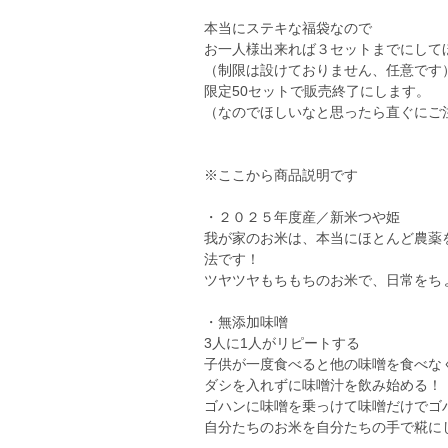
本当にステキな福袋なので
お一人様出来れば３セットまでにして
（制限は設けておりません、任意です
限定50セットで販売終了にします。
（なのでほしいなと思ったら直ぐにご
※ここから商品説明です
・２０２５年度産／新米つや姫
我が家のお米は、本当にほとんど農薬
法です！
ツヤツヤもちもちのお米で、日常をち
・無添加味噌
3人に1人がリピートする
子供が一度食べると他の味噌を食べな
ダシを入れずに味噌汁を飲み始める！
ゴハンに味噌を乗っけて味噌だけでゴ
自分たちのお米を自分たちの手で糀に