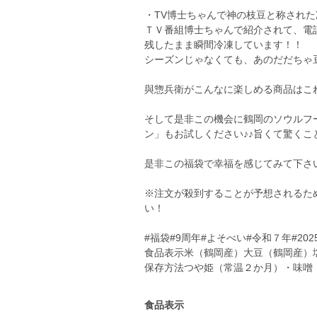
・TV博士ちゃんで神の枝豆と称され
ＴＶ番組博士ちゃんで紹介されて、電
残したまま瞬間冷凍しています！！
シーズンじゃなくても、あのだだちゃ
與惣兵衛がこんなに楽しめる商品はこ
そして是非この機会に鶴岡のソウルフ
ン」もお試しください♪♪旨くて驚くこ
是非この福袋で幸福を感じてみて下さ
※注文が殺到することが予想されるた
い！
#福袋#9周年#よそべい#令和７年#202
食品表示米（鶴岡産）大豆（鶴岡産）
食品表示