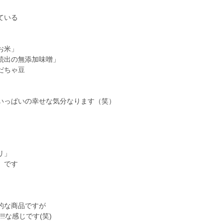
ている
お米」
続出の無添加味噌」
だちゃ豆
いっぱいの幸せな気分なります（笑）
リ」
」です
的な商品ですが
!な感じです(笑)