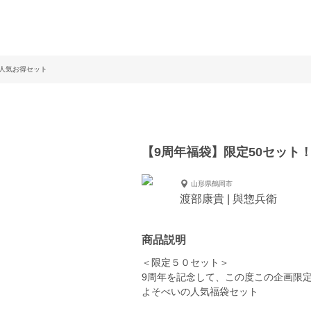
大人気お得セット
【9周年福袋】限定50セット
山形県鶴岡市
渡部康貴 | 與惣兵衛
商品説明
＜限定５０セット＞
9周年を記念して、この度この企画限
よそべいの人気福袋セット