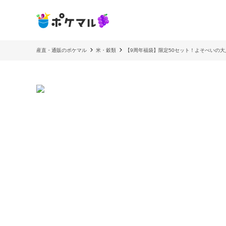
産直・通販のポケマル
米・穀類
【9周年福袋】限定50セット！よそべいの