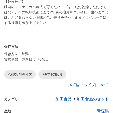
【乾燥技術】
独自のノンケミカル農法で育てたハーブを、ただ乾燥しただけで
はなく、その乾燥技術にまで2年もの歳月をついやし、生のままと
ほとんど変わらない食味と色、香りを持ったままドライハーブに
する技術を磨き上げました！
保存方法
保存方法：常温
賞味期限：製造日より540日
#お試し/小サイズ
#ギフト対応可
この商品のタイプについて
加工食品
加工食品のセット
カテゴリ
青森県
産地