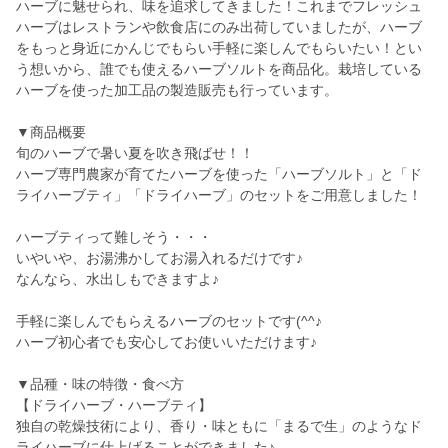
ハーブに魅せられ、味を追求してきました！これまでフレッシュ
ハーブはレストランや飲食店にのみ出荷していましたが、ハーブ
をもっと身近にかんじでもらい手軽に楽しんでもらいたい！とい
う想いから、誰でも使えるハーブソルトを商品化。栽培している
ハーブを使った加工品の製造販売も行っています。
▼商品概要
旬のハーブで暑い夏を吹き飛ばせ！！
ハーブ専門農家が育てたハーブを使った「ハーブソルト」と「ド
ライハーブティ」「ドライハーブ」のセットをご用意しました！
ハーブティって難しそう・・・
いやいや、お湯沸かしてお湯入れるだけです♪
なんなら、水出しもできますよ♪
手軽に楽しんでもらえるハーブのセットです(^^♪
ハーブ初心者でも安心してお使いいただけます♪
▼品種・味の特徴・食べ方
【ドライハーブ・ハーブティ】
独自の乾燥技術により、香り・味ともに「まるで生」のようなド
ライハーブに仕上げることができました♪