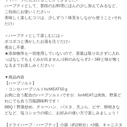
ハーブティとして、普段のお料理にほんの少し加えてみるなど、
ご自由にお使いください♪
美味しく楽しむコツは、少しずつ！味見をしながら使うこと♪それ
だけ♪
＜ハーブティとして楽しむには＞
ボコボコと沸かしたお湯を注ぐだけ♪
煮出し不要。
★添加物等も一切使用していないので、茶葉は取り出さずに入れ
っぱなしでもえぐみが出ません♪1杯のみならず2～3杯と味が無く
なるまでお楽しみください♪
▼商品内容
【ハーブソルト】
・コンセハーブソルトforMEAT50ｇ
お肉に合う配合のハーブソルト♪ですが、forMEATは肉魚、野菜ど
れにでも合う万能調味料です！
BBQ！野菜炒め、チャーハン、パスタ、天ぷら、ピザ、卵焼きな
どなど、塩コショウの様に、お好みの使い方で楽しみましょう！
【ドライハーブ・ハーブティ】小袋（約2杯分）×3個、キャニスタ