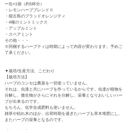
ー缶×1個（約5杯分）
・レモンハーブブレンドⅡ
・能古島のブラッドオレンジティ
・4種のミントミックス
・アップルミント
・スペアミント
その他・・・
※同梱するハーブティは時期によって内容が変わります。予めご
了承ください。
▼栽培/生産方法、こだわり
【栽培方法】
ハーブのコンセは農薬を一切使っていません。
それは、虫達と共にハーブを作っているからです。虫達が植物を
分解し、微生物がさらにそれを分解し、栄養となりおいしいハー
ブが出来るのです。
もちろん、化学合成肥料も使いません。
雑草や枯れ木のほか、出荷時期を過ぎたハーブも草木堆肥にし、
またハーブの栄養となるのです。