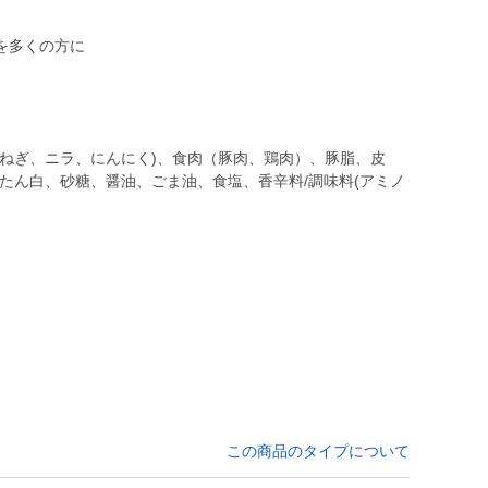
を多くの方に
長ねぎ、ニラ、にんにく)、食肉（豚肉、鶏肉）、豚脂、皮
たん白、砂糖、醤油、ごま油、食塩、香辛料/調味料(アミノ
この商品のタイプについて