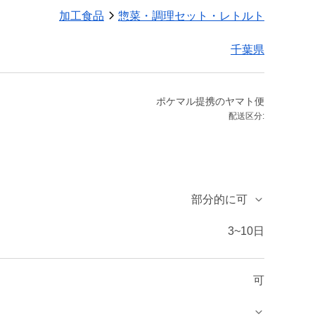
加工食品
惣菜・調理セット・レトルト
千葉県
ポケマル提携のヤマト便
配送区分:
部分的に可
3~10日
可