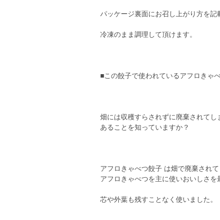
パッケージ裏面にお召し上がり方を記
冷凍のまま調理して頂けます。
■この餃子で使われているアフロきゃべ
畑には収穫すらされずに廃棄されてし
あることを知っていますか？
アフロきゃべつ餃子 は畑で廃棄されて
アフロきゃべつを主に使いおいしさを
芯や外葉も残すことなく使いました。