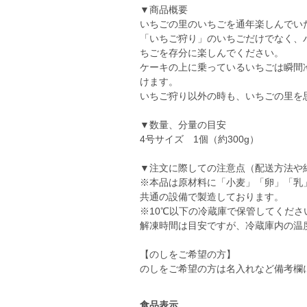
▼商品概要
いちごの里のいちごを通年楽しんでい
「いちご狩り」のいちごだけでなく、
ちごを存分に楽しんでください。
ケーキの上に乗っているいちごは瞬間
けます。
いちご狩り以外の時も、いちごの里を
▼数量、分量の目安
4号サイズ 1個（約300g）
▼注文に際しての注意点（配送方法や
※本品は原材料に「小麦」「卵」「乳
共通の設備で製造しております。
※10℃以下の冷蔵庫で保管してくださ
解凍時間は目安ですが、冷蔵庫内の温
【のしをご希望の方】
のしをご希望の方は名入れなど備考欄
食品表示