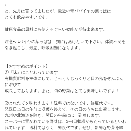
↓
と、先月は言ってましたが、最近の青パパイヤの葉っぱは、
とても飲みやすいです。
健康食品の原料にも使えるぐらい効能が期待出来ます。
注意⇨パパイヤの葉っぱは、猫にはあげないで下さい。体調不良を
引き起こし、最悪、呼吸困難になります。
【おすすめのポイント】
①『味』にこだわっています！
有機質肥料を主体にして、じっくりじっくりと日の光をぞんぶん
に浴びて
成長しております。また、旬の野菜はとても美味しいですよ！
②とれたてを味わえます！送料ではないです、鮮度代です。
発送日当日の午前に収穫を終えて、その日のうちに出荷します。
九州や北海道を除き、翌日の午前には、到着します。
スーパーに置かれている野菜は、3~4日収穫からたっているといわ
れています。送料ではなく、鮮度代です。ぜひ、新鮮な野菜を味