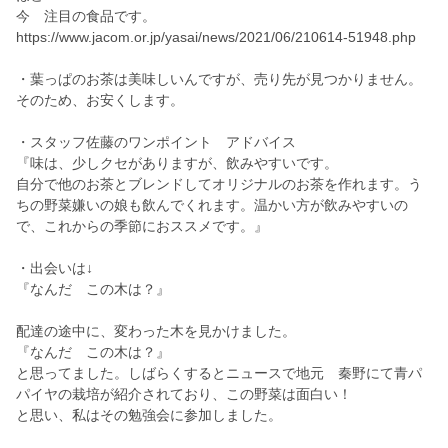
今 注目の食品です。
https://www.jacom.or.jp/yasai/news/2021/06/210614-51948.php
・葉っぱのお茶は美味しいんですが、売り先が見つかりません。
そのため、お安くします。
・スタッフ佐藤のワンポイント アドバイス
『味は、少しクセがありますが、飲みやすいです。
自分で他のお茶とブレンドしてオリジナルのお茶を作れます。う
ちの野菜嫌いの娘も飲んでくれます。温かい方が飲みやすいの
で、これからの季節におススメです。』
・出会いは↓
『なんだ この木は？』
配達の途中に、変わった木を見かけました。
『なんだ この木は？』
と思ってました。しばらくするとニュースで地元 秦野にて青パ
パイヤの栽培が紹介されており、この野菜は面白い！
と思い、私はその勉強会に参加しました。