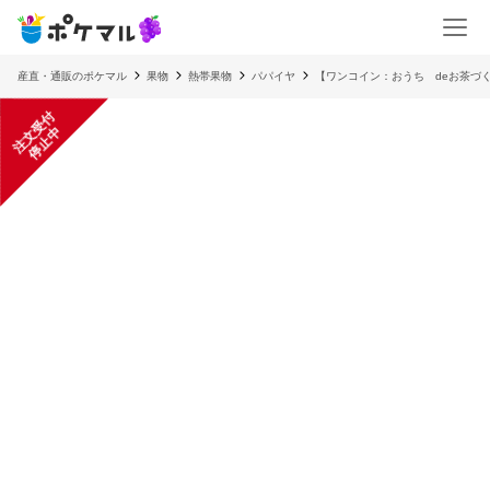
産直・通販のポケマル
果物
熱帯果物
パパイヤ
【ワンコイン：おうち deお茶づ
注
文
受
付
停
止
中