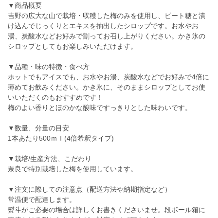
▼商品概要
吉野の広大な山で栽培・収穫した梅のみを使用し、ビート糖と漬
け込んでじっくりとエキスを抽出したシロップです。お水やお
湯、炭酸水などお好みで割ってお召し上がりください。かき氷の
シロップとしてもお楽しみいただけます。
▼品種・味の特徴・食べ方
ホットでもアイスでも、お水やお湯、炭酸水などでお好みで4倍に
薄めてお飲みください。かき氷に、そのままシロップとしてお使
いいただくのもおすすめです！
梅のよい香りとほのかな酸味ですっきりとした味わいです。
▼数量、分量の目安
1本あたり500ｍｌ(4倍希釈タイプ)
▼栽培/生産方法、こだわり
奈良で特別栽培した梅を使用しています。
▼注文に際しての注意点（配送方法や納期指定など）
常温便で配達します。
熨斗がご必要の場合は詳しくお書きくださいませ。段ボール箱に