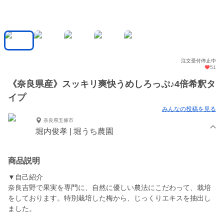
注文受付停止中
51
《奈良県産》スッキリ爽快うめしろっぷ♪4倍希釈タ
イプ
みんなの投稿を見る
奈良県五條市
堀内俊孝 | 堀うち農園
商品説明
▼自己紹介
奈良吉野で果実を専門に、自然に優しい農法にこだわって、栽培
をしております。特別栽培した梅から、じっくりエキスを抽出し
ました。