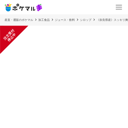
産直・通販のポケマル
加工食品
ジュース・飲料
シロップ
《奈良県産》スッキリ爽
注
文
受
付
停
止
中