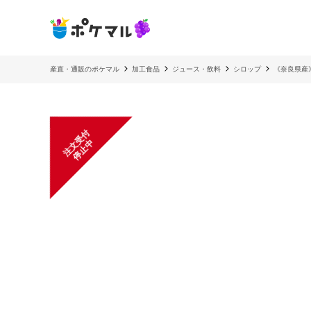
産直・通販のポケマル
加工食品
ジュース・飲料
シロップ
《奈良県産
注
文
受
付
停
止
中