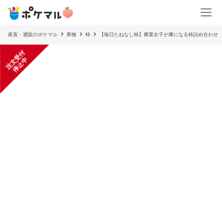
産直・通販のポケマル
果物
柿
【毎日たねなし柿】農業女子が虜になる柿詰め合わせ
注
文
受
付
停
止
中