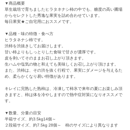
▼商品概要
草生栽培で育ちましたヒラタネナシ柿の中でも、糖度の高い圃場
からセレクトした秀逸な果実を詰め合わせています。
毎日果実★ご自宅用におススメです。
▼品種・味の特徴・食べ方
ヒラタネナシ柿です。
渋柿を渋抜きしてお届けします。
甘い柿よりもしっとりした食味で甘さが濃厚です。
皮を剥いてそのままお召し上がり頂きます。
生ハムや塩気の物と和えても美味しくお召し上がり頂けます。
また、渋柿は、その渋を抜く行程で、果実にダメージを与えるた
め、柔らかくなり易い特徴があります。
キレイに完熟した熟柿は、冷凍して柿氷で来年の夏にお楽しみ頂
きますと、柿は体を冷やしますので熱中症対策になりオススメで
す。
▼数量、分量の目安
半箱サイズ、約3.5kg14個～
２段箱サイズ、約7.5kg 28個～ 柿のサイズにより異なります