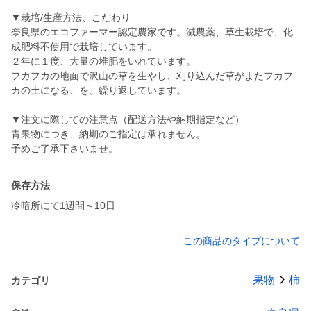
▼栽培/生産方法、こだわり
奈良県のエコファーマー認定農家です。減農薬、草生栽培で、化
成肥料不使用で栽培しています。
２年に１度、大量の堆肥をいれています。
フカフカの地面で沢山の草を生やし、刈り込んだ草がまたフカフ
カの土になる、を、繰り返しています。
▼注文に際しての注意点（配送方法や納期指定など）
青果物につき、納期のご指定は承れません。
予めご了承下さいませ。
保存方法
冷暗所にて1週間～10日
この商品のタイプについて
果物
柿
カテゴリ