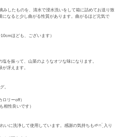
手摘みしたものを、清水で浸水洗いをして箱に詰めてお送り致
横になると少し曲がる性質があります。曲がるほど元気で
〜10cmほども、ございます）
の塩を振って、山菜のようなオツな味になります。
緑が冴えます。
ーグ。
。
ロリーoff）
にも相性良いです）
れいに洗浄して使用しています。感謝の気持ちも🌱ෆ‪ ̖́ 入り