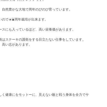
、自然豊かな大地で周年のびのび育っています。
ので☀️⛲️周年栽培が出来ます。
ースにも入っているほど、高い栄養価があります。
頃はステーキの護衛をする目立たない仕事をしています。
、高い志があります。
しく健康にをモットーに、見えない敵と戦う身体を全力でサ