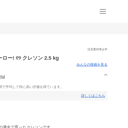
注文受付停止中
 ୧୨ クレソン 2.5 kg
みんなの投稿を見る
RM
間で平均して特に高い評価を得ています。
詳しくはこちら
む）の湧水で育ったクレソンです。