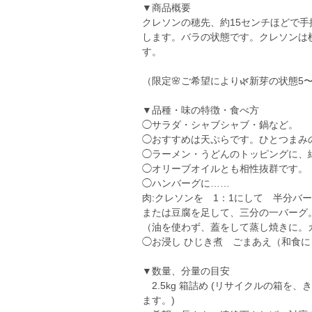
▼商品概要
クレソンの穂先、約15センチほどで
します。バラの状態です。クレソンは
す。
（限定🌸ご希望により🌿新芽の状態5
▼品種・味の特徴・食べ方
◯サラダ・シャブシャブ・鍋など。
◯おすすめは天ぷらです。ひとつまみ
◯ラーメン・うどんのトッピングに、
◯オリーブオイルとも相性抜群です。
◯ハンバーグに……
肉:クレソンを 1：1にして 半分バ
または豆腐を足して、三分の一バーグ
（油を使わず、蓋をして蒸し焼きに。カ
◯お浸し ひじき煮 ごまあえ（和食
▼数量、分量の目安
2.5kg 箱詰め (リサイクルの箱を、き
ます。)