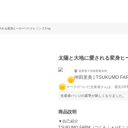
る変身ヒーロー! ୧୨ クレソン 2.5 kg
太陽と大地に愛される変身ヒーロー!
長野県下伊那郡喬木村
仲田里美 | TSUKUMO FA
マークのついた生産者さんは、過去1年
生産者バッジの基準が新しくなりました。
商品説明
▼自己紹介
TSUKUMO FARM（つくもふぁー