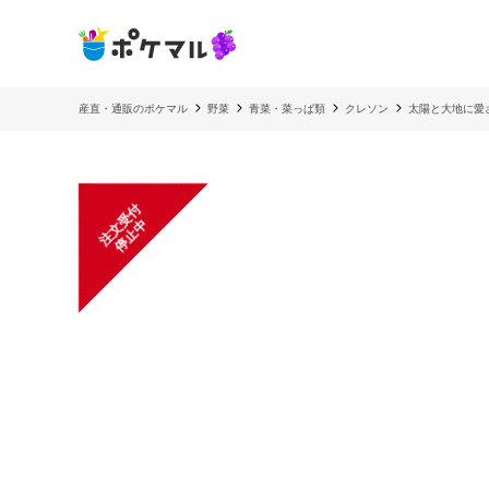
産直・通販のポケマル
野菜
青菜・菜っぱ類
クレソン
太陽と大地に愛され
注
文
受
付
停
止
中