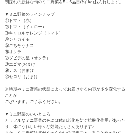
朝採れの新鮮な旬のミニ野菜を5～6品目(約1kg)お入れします。
▼ミニ野菜のラインナップ
①トマト（赤）
②トマト（イエロー）
③キャロルオレンジ（トマト）
④ジャガイモ
⑤ごちそうナス
⑥オクラ
⑦ダビデの星（オクラ）
⑧エゴマ(おまけ
⑨ナス（おまけ
⑩セロリ（おまけ
※時期やミニ野菜の状態によってお届けする内容が多少変化する
ことが
ございます。ご了承ください。
▼ミニ野菜のいいところ
カラフルなミニ野菜の色には体の老化を防ぐ抗酸化作用があった
り、体にうれしい様々な効能たくさんあります♪
また、ミニ野菜は皮がやわらかいので皮ごと・丸ごと食べやす