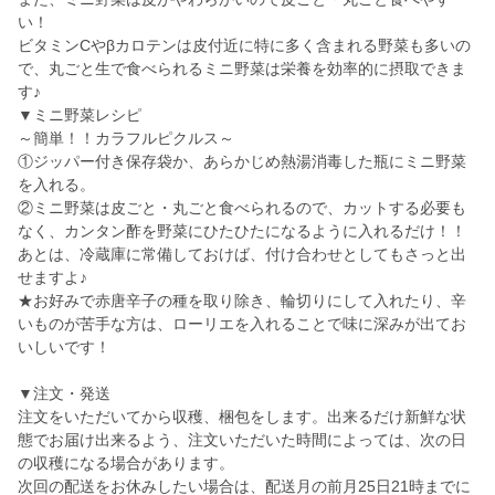
い！
ビタミンCやβカロテンは皮付近に特に多く含まれる野菜も多いの
で、丸ごと生で食べられるミニ野菜は栄養を効率的に摂取できま
す♪
▼ミニ野菜レシピ
～簡単！！カラフルピクルス～
①ジッパー付き保存袋か、あらかじめ熱湯消毒した瓶にミニ野菜
を入れる。
②ミニ野菜は皮ごと・丸ごと食べられるので、カットする必要も
なく、カンタン酢を野菜にひたひたになるように入れるだけ！！
あとは、冷蔵庫に常備しておけば、付け合わせとしてもさっと出
せますよ♪
★お好みで赤唐辛子の種を取り除き、輪切りにして入れたり、辛
いものが苦手な方は、ローリエを入れることで味に深みが出てお
いしいです！
▼注文・発送
注文をいただいてから収穫、梱包をします。出来るだけ新鮮な状
態でお届け出来るよう、注文いただいた時間によっては、次の日
の収穫になる場合があります。
次回の配送をお休みしたい場合は、配送月の前月25日21時までに