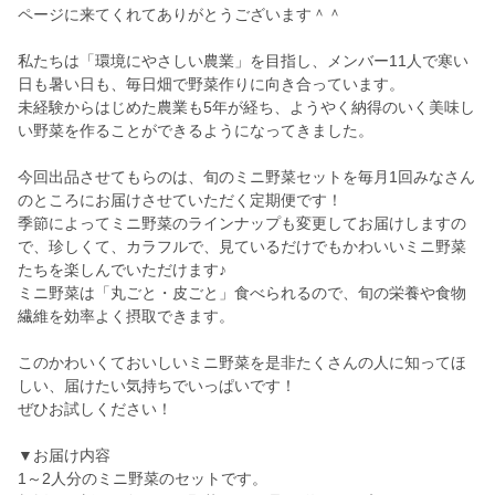
ページに来てくれてありがとうございます＾＾
私たちは「環境にやさしい農業」を目指し、メンバー11人で寒い
日も暑い日も、毎日畑で野菜作りに向き合っています。
未経験からはじめた農業も5年が経ち、ようやく納得のいく美味し
い野菜を作ることができるようになってきました。
今回出品させてもらのは、旬のミニ野菜セットを毎月1回みなさん
のところにお届けさせていただく定期便です！
季節によってミニ野菜のラインナップも変更してお届けしますの
で、珍しくて、カラフルで、見ているだけでもかわいいミニ野菜
たちを楽しんでいただけます♪
ミニ野菜は「丸ごと・皮ごと」食べられるので、旬の栄養や食物
繊維を効率よく摂取できます。
このかわいくておいしいミニ野菜を是非たくさんの人に知ってほ
しい、届けたい気持ちでいっぱいです！
ぜひお試しください！
▼お届け内容
1～2人分のミニ野菜のセットです。