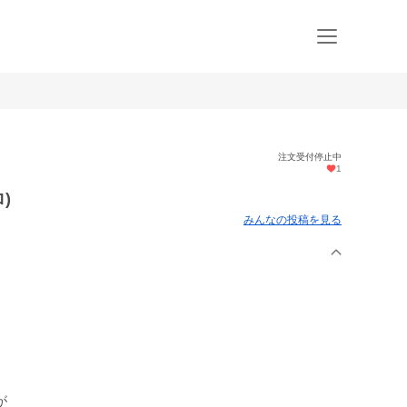
注文受付停止中
1
)
みんなの投稿を見る
が