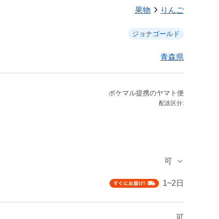
果物
りんご
ジョナゴールド
青森県
ポケマル提携のヤマト便
配送区分:
可
1~2日
可