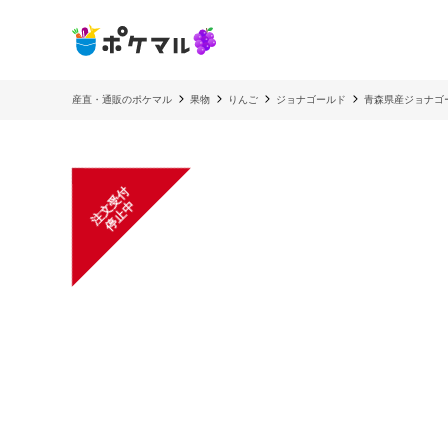
産直・通販のポケマル
果物
りんご
ジョナゴールド
青森県産ジョナゴー
注
文
受
付
停
止
中