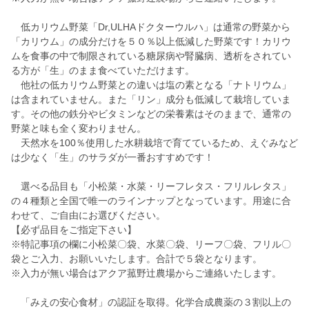
低カリウム野菜「Dr,ULHAドクターウルハ」は通常の野菜から
「カリウム」の成分だけを５０％以上低減した野菜です！カリウ
ムを食事の中で制限されている糖尿病や腎臓病、透析をされてい
る方が「生」のまま食べていただけます。
他社の低カリウム野菜との違いは塩の素となる「ナトリウム」
は含まれていません。また「リン」成分も低減して栽培していま
す。その他の鉄分やビタミンなどの栄養素はそのままで、通常の
野菜と味も全く変わりません。
天然水を100％使用した水耕栽培で育てているため、えぐみなど
は少なく「生」のサラダが一番おすすめです！
選べる品目も「小松菜・水菜・リーフレタス・フリルレタス」
の４種類と全国で唯一のラインナップとなっています。用途に合
わせて、ご自由にお選びください。
【必ず品目をご指定下さい】
※特記事項の欄に小松菜〇袋、水菜〇袋、リーフ〇袋、フリル〇
袋とご入力、お願いいたします。合計で５袋となります。
※入力が無い場合はアクア菰野辻農場からご連絡いたします。
「みえの安心食材」の認証を取得。化学合成農薬の３割以上の