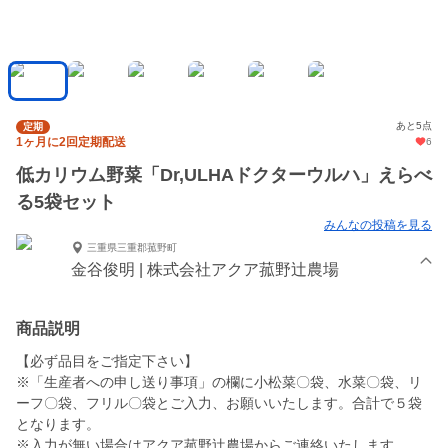
あと5点
定期
1ヶ月に2回定期配送
6
低カリウム野菜「Dr,ULHAドクターウルハ」えらべ
る5袋セット
みんなの投稿を見る
三重県三重郡菰野町
金谷俊明 | 株式会社アクア菰野辻農場
商品説明
【必ず品目をご指定下さい】
※「生産者への申し送り事項」の欄に小松菜〇袋、水菜〇袋、リ
ーフ〇袋、フリル〇袋とご入力、お願いいたします。合計で５袋
となります。
※入力が無い場合はアクア菰野辻農場からご連絡いたします。