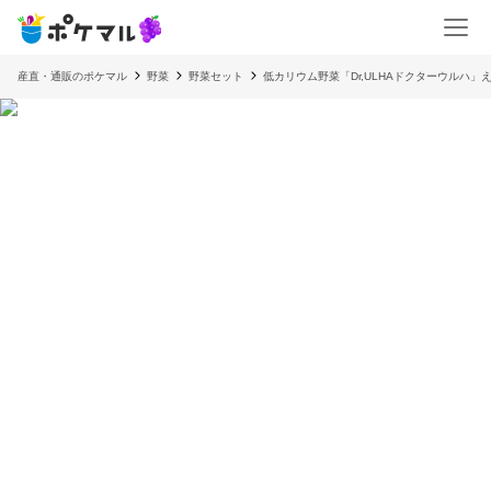
産直・通販のポケマル
野菜
野菜セット
低カリウム野菜「Dr,ULHAドクターウルハ」