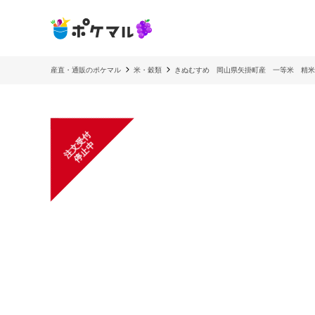
産直・通販のポケマル
米・穀類
きぬむすめ 岡山県矢掛町産 一等米 精米済
注
文
受
付
停
止
中