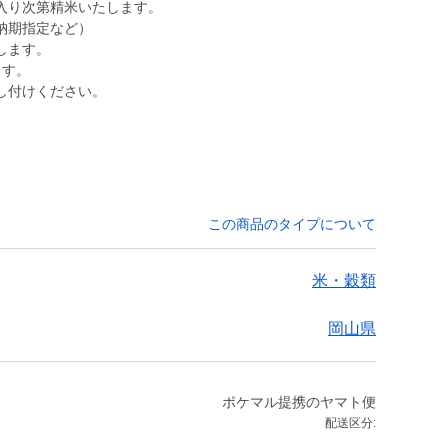
入り次第精米いたします。
納期指定など）
します。
ます。
し付けください。
。
この商品のタイプについて
米・穀類
岡山県
ポケマル提携のヤマト便
配送区分: