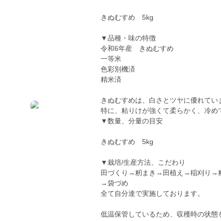
きぬむすめ 5kg
▼品種・味の特徴
令和6年産 きぬむすめ
一等米
色彩別機済
精米済
きぬむすめは、白さとツヤに優れてい
特に、粘りけが強くて柔らかく、冷め
▼数量、分量の目安
きぬむすめ 5kg
▼栽培/生産方法、こだわり
田づくり→籾まき→田植え→稲刈り→
→袋づめ
全て自分達で実施しております。
低温保管しているため、収穫時の状態