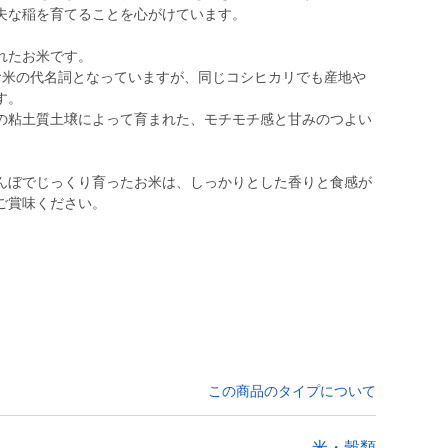
夫な稲を育てることを心がけています。
れたお米です。
お米の代名詞となっていますが、同じコシヒカリでも産地や
す。
の粘土質土壌によって育まれた、モチモチ感と甘みのつよい
んぼでじっくり育ったお米は、しっかりとした香りと食感が
ご賞味ください。
この商品のタイプについて
米・穀類