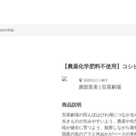
025年産）
【農薬化学肥料不使用】コシヒ
滋賀県近江八幡市
廣部里美 | 百菜劇場
商品説明
百菜劇場の田んぼはびわ湖につながる
生きものが住みやすいよう、農薬や化
稲が健全に育つよう、観察しながら最
国産の魚のアラと米ぬかがベースの有