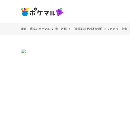
産直・通販のポケマル
米・穀類
【農薬化学肥料不使用】コシヒカリ・玄米（2