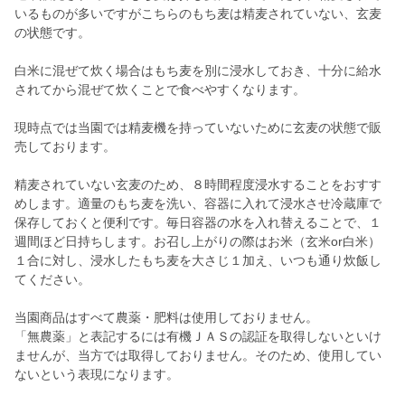
いるものが多いですがこちらのもち麦は精麦されていない、玄麦
の状態です。
白米に混ぜて炊く場合はもち麦を別に浸水しておき、十分に給水
されてから混ぜて炊くことで食べやすくなります。
現時点では当園では精麦機を持っていないために玄麦の状態で販
売しております。
精麦されていない玄麦のため、８時間程度浸水することをおすす
めします。適量のもち麦を洗い、容器に入れて浸水させ冷蔵庫で
保存しておくと便利です。毎日容器の水を入れ替えることで、１
週間ほど日持ちします。お召し上がりの際はお米（玄米or白米）
１合に対し、浸水したもち麦を大さじ１加え、いつも通り炊飯し
てください。
当園商品はすべて農薬・肥料は使用しておりません。
「無農薬」と表記するには有機ＪＡＳの認証を取得しないといけ
ませんが、当方では取得しておりません。そのため、使用してい
ないという表現になります。