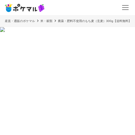
産直・通販のポケマル
米・穀類
農薬・肥料不使用のもち麦（玄麦）300g【送料無料】