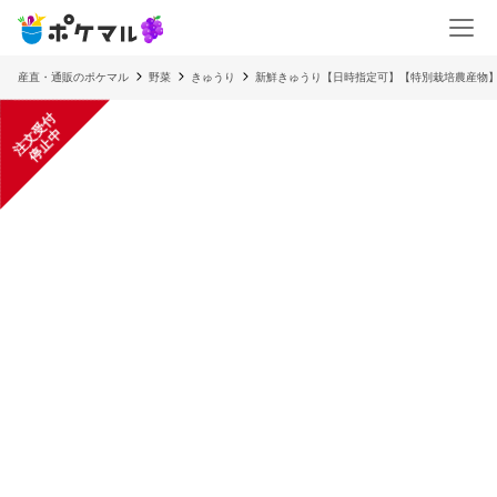
産直・通販のポケマル
野菜
きゅうり
新鮮きゅうり【日時指定可】【特別栽培農産物
注
文
受
付
停
止
中